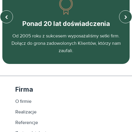
‹
›
Ponad 20 lat doświadczenia
z
Od 2005 roku z sukcesem wyposażaliśmy setki firm.
ń.
Dołącz do grona zadowolonych Klientów, którzy nam
zaufali.
Firma
O firmie
Realizacje
Referencje