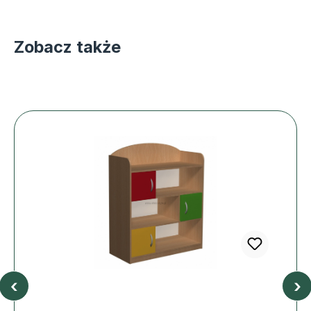
Zobacz także
‹
›