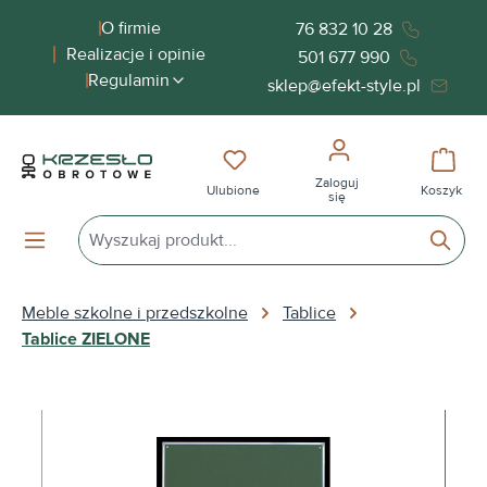
wnej zawartości
O firmie
76 832 10 28
Realizacje i opinie
501 677 990
Regulamin
sklep@efekt-style.pl
Masz 0 przedmioty na liście życ
Koszy
Zaloguj
Ulubione
Koszyk
się
Meble szkolne i przedszkolne
Tablice
Tablice ZIELONE
Pomiń galerię zdjęć