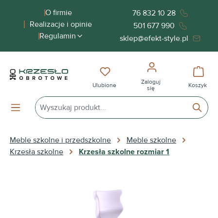
wnej zawartości
O firmie
76 832 10 28
Realizacje i opinie
501 677 990
Regulamin
sklep@efekt-style.pl
Masz 0 przedmioty na liście życ
Koszy
Zaloguj
Ulubione
Koszyk
się
Meble szkolne i przedszkolne
Meble szkolne
Krzesła szkolne
Krzesła szkolne rozmiar 1
Pomiń galerię zdjęć