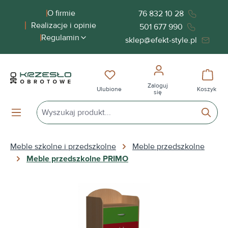
wnej zawartości
O firmie
76 832 10 28
Realizacje i opinie
501 677 990
Regulamin
sklep@efekt-style.pl
Masz 0 przedmioty na liście życ
Koszy
Zaloguj
Ulubione
Koszyk
się
Meble szkolne i przedszkolne
Meble przedszkolne
Meble przedszkolne PRIMO
Pomiń galerię zdjęć