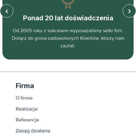
‹
›
Ponad 20 lat doświadczenia
z
Od 2005 roku z sukcesem wyposażaliśmy setki firm.
ń.
Dołącz do grona zadowolonych Klientów, którzy nam
zaufali.
Firma
O firmie
Realizacje
Referencje
Zasięg działania