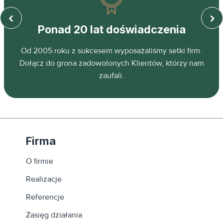
‹
›
Ponad 20 lat doświadczenia
z
Od 2005 roku z sukcesem wyposażaliśmy setki firm.
ń.
Dołącz do grona zadowolonych Klientów, którzy nam
zaufali.
Firma
O firmie
Realizacje
Referencje
Zasięg działania