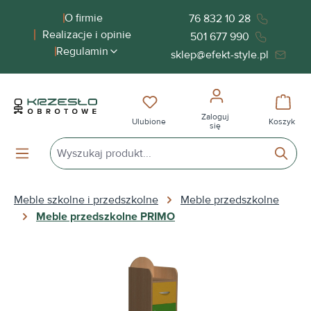
wnej zawartości
O firmie
76 832 10 28
Realizacje i opinie
501 677 990
Regulamin
sklep@efekt-style.pl
Masz 0 przedmioty na liście życ
Koszy
Zaloguj
Ulubione
Koszyk
się
Meble szkolne i przedszkolne
Meble przedszkolne
Meble przedszkolne PRIMO
Pomiń galerię zdjęć