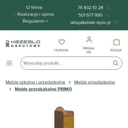
wnej zawartości
O firmie
76 832 10 28
Realizacje i opinie
501 677 990
Regulamin
sklep@efekt-style.pl
Masz 0 przedmioty na liście życ
Koszy
Zaloguj
Ulubione
Koszyk
się
Meble szkolne i przedszkolne
Meble przedszkolne
Meble przedszkolne PRIMO
Pomiń galerię zdjęć