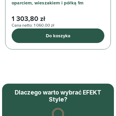
oparciem, wieszakiem i półką 1m
Cena regularna:
1 303,80 zł
Cena netto: 1 060,00 zł
Do koszyka
Dlaczego warto wybrać EFEKT
Style?