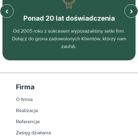
‹
›
Ponad 20 lat doświadczenia
z
Od 2005 roku z sukcesem wyposażaliśmy setki firm.
ń.
Dołącz do grona zadowolonych Klientów, którzy nam
zaufali.
Firma
O firmie
Realizacje
Referencje
Zasięg działania