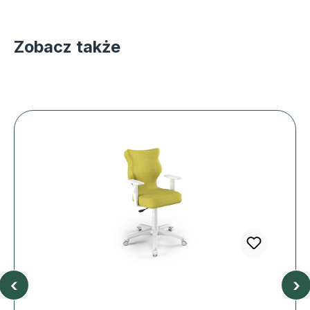
Zobacz także
‹
›