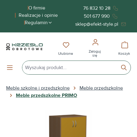
wnej zawartości
O firmie
76 832 10 28
Realizacje i opinie
501 677 990
Regulamin
sklep@efekt-style.pl
Masz 0 przedmioty na liście życ
Koszy
Zaloguj
Ulubione
Koszyk
się
Meble szkolne i przedszkolne
Meble przedszkolne
Meble przedszkolne PRIMO
Pomiń galerię zdjęć