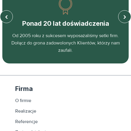
‹
›
Ponad 20 lat doświadczenia
z
Od 2005 roku z sukcesem wyposażaliśmy setki firm.
ń.
Dołącz do grona zadowolonych Klientów, którzy nam
zaufali.
Firma
O firmie
Realizacje
Referencje