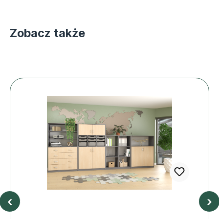
Zobacz także
‹
›