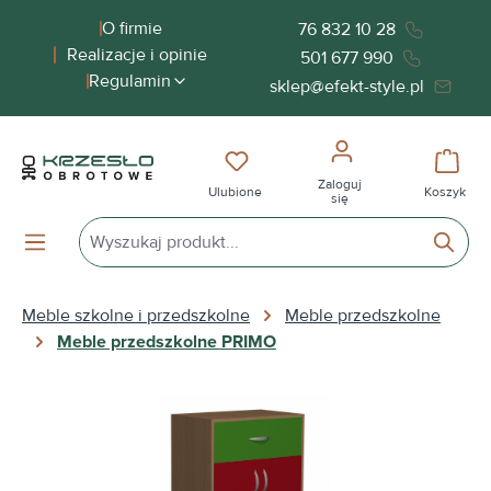
wnej zawartości
O firmie
76 832 10 28
Realizacje i opinie
501 677 990
Regulamin
sklep@efekt-style.pl
Masz 0 przedmioty na liście życ
Koszy
Zaloguj
Ulubione
Koszyk
się
Meble szkolne i przedszkolne
Meble przedszkolne
Meble przedszkolne PRIMO
Pomiń galerię zdjęć