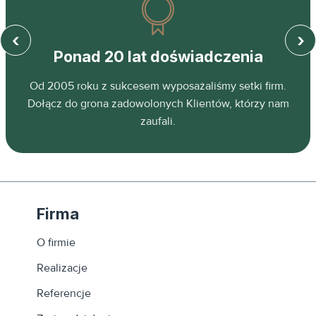
‹
›
Ponad 20 lat doświadczenia
z
Od 2005 roku z sukcesem wyposażaliśmy setki firm.
ń.
Dołącz do grona zadowolonych Klientów, którzy nam
zaufali.
Firma
O firmie
Realizacje
Referencje