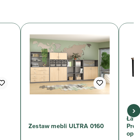
›
Ławk
Zestaw mebli ULTRA 0160
Prem
opar