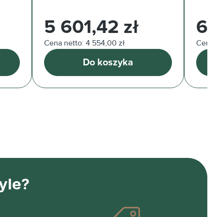
Cena regularna:
Cena 
5 601,42 zł
66
Cena netto: 4 554,00 zł
Cena n
Do koszyka
yle?