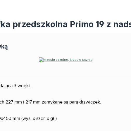
fka przedszkolna Primo 19 z na
wką
dająca 3 wnęki.
ch 227 mm i 217 mm zamykane są parą drzwiczek.
x450 mm (wys. x szer. x gł.)