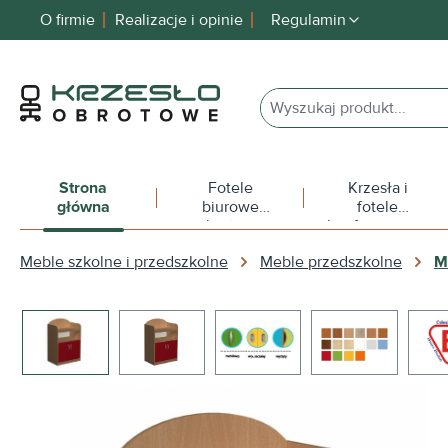
O firmie
Realizacje i opinie
Regulamin
 wyszukiwania
Przejdź do głównej nawigacji
Strona
Fotele
Krzesła i
główna
biurowe
fotele
obrotowe
konferencyjne
Meble szkolne i przedszkolne
Meble przedszkolne
M
Pomiń galerię zdjęć