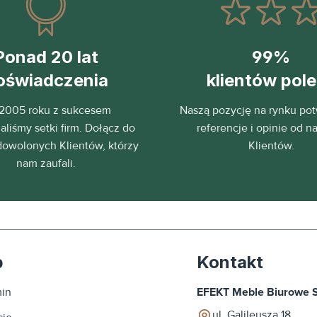
Ponad 20 lat
99%
oświadczenia
klientów pol
2005 roku z sukcesem
Naszą pozycję na rynku pot
liśmy setki firm. Dołącz do
referencje i opinie od n
dowolonych Klientów, którzy
Klientów.
nam zaufali.
p
Kontakt
in
EFEKT Meble Biurowe Sp
ul. Galileusza 18