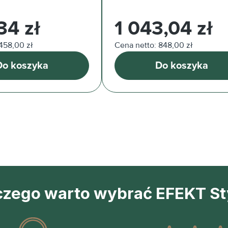
arna:
Cena regularna:
34 zł
1 043,04 zł
458,00 zł
Cena netto: 848,00 zł
Do koszyka
Do koszyka
czego warto wybrać EFEKT St