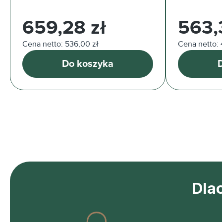
Cena regularna:
Cena regul
659,28 zł
563,
Cena netto: 536,00 zł
Cena netto: 
Do koszyka
Dla