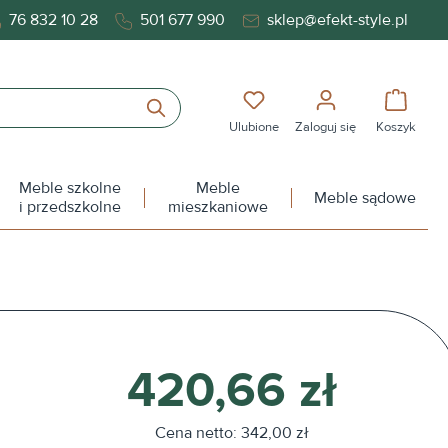
76 832 10 28
501 677 990
sklep@efekt-style.pl
Masz 0 przedmioty na liś
Koszy
Ulubione
Zaloguj się
Koszyk
Meble szkolne
Meble
Meble sądowe
i przedszkolne
mieszkaniowe
420,66 zł
Cena netto: 342,00 zł