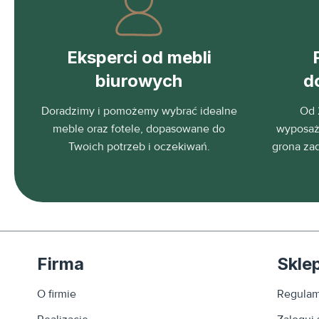
Eksperci od mebli
biurowych
d
Doradzimy i pomożemy wybrać idealne
Od 
meble oraz fotele, dopasowane do
wyposaża
Twoich potrzeb i oczekiwań.
grona za
Firma
Skle
O firmie
Regulam