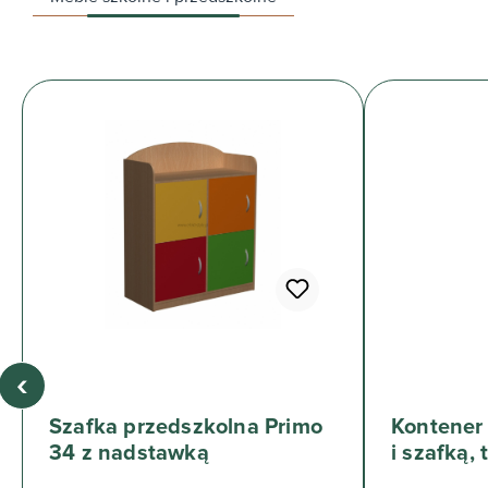
‹
Szafka przedszkolna Primo
Kontener 
34 z nadstawką
i szafką, 