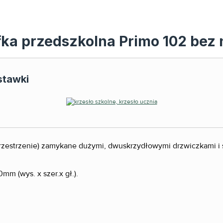
fka przedszkolna Primo 102 bez
stawki
przestrzenie) zamykane dużymi, dwuskrzydłowymi drzwiczkami i s
m (wys. x szer.x gł.).