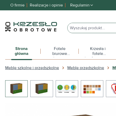
O firmie
Realizacje i opinie
Regulamin
 wyszukiwania
Przejdź do głównej nawigacji
Strona
Fotele
Krzesła i
główna
biurowe
fotele
obrotowe
konferencyjne
Meble szkolne i przedszkolne
Meble przedszkolne
M
Pomiń galerię zdjęć