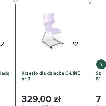
›
fladą
Krzesło dla dziecka C-LINE
Szaf
nr 6
81 z
Cena regularna:
Cena 
329,00 zł
77