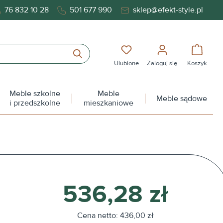
76 832 10 28
501 677 990
sklep@efekt-style.pl
Masz 0 przedmioty na liś
Koszy
Ulubione
Zaloguj się
Koszyk
Meble szkolne
Meble
Meble sądowe
i przedszkolne
mieszkaniowe
536,28 zł
Cena netto: 436,00 zł