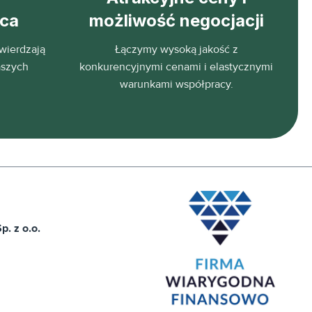
eca
możliwość negocjacji
wierdzają
Łączymy wysoką jakość z
aszych
konkurencyjnymi cenami i elastycznymi
warunkami współpracy.
. z o.o.