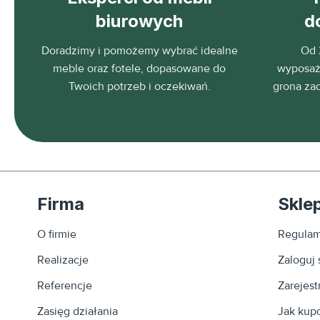
biurowych
d
Doradzimy i pomożemy wybrać idealne
Od 
meble oraz fotele, dopasowane do
wyposaża
Twoich potrzeb i oczekiwań.
grona za
Firma
Skle
O firmie
Regulam
Realizacje
Zaloguj 
Referencje
Zarejestr
Zasięg działania
Jak kup