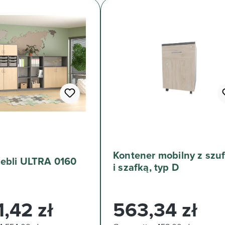
Kontener mobilny z szu
Zestaw mebli ULTRA 0160
i szafką, typ D
arna:
Cena regularna:
,42 zł
563,34 zł