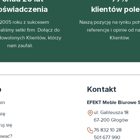
oświadczenia
klientów pol
2005 roku z sukcesem
Naszą pozycję na rynku pot
liśmy setki firm. Dołącz do
referencje i opinie od n
dowolonych Klientów, którzy
Klientów.
nam zaufali.
p
Kontakt
in
EFEKT Meble Biurowe Sp
ul. Galileusza 18
się
67-200
Głogów
uj się
76 832 10 28
ować?
501 677 990