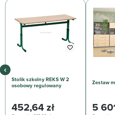
‹
Stolik szkolny REKS W 2
osobowy regulowany
Cena regularna:
Cena regul
452,64 zł
5 601