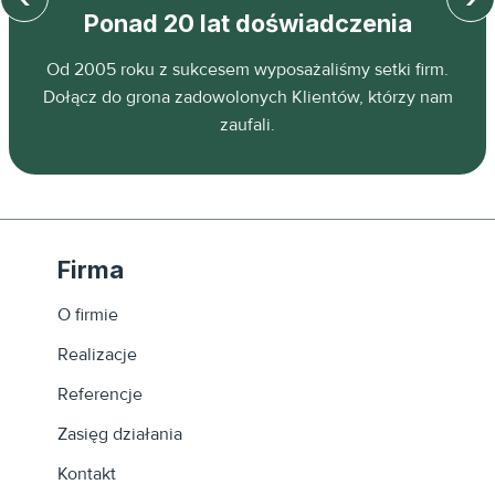
Ponad 20 lat doświadczenia
z
Od 2005 roku z sukcesem wyposażaliśmy setki firm.
ń.
Dołącz do grona zadowolonych Klientów, którzy nam
zaufali.
Firma
O firmie
Realizacje
Referencje
Zasięg działania
Kontakt