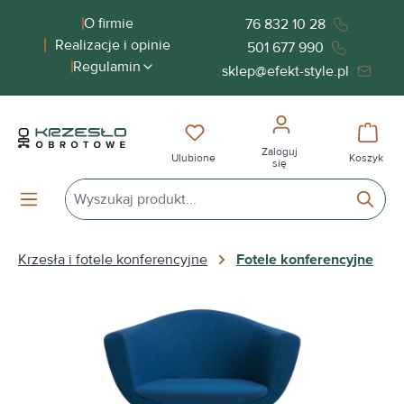
wnej zawartości
O firmie
76 832 10 28
Realizacje i opinie
501 677 990
Regulamin
sklep@efekt-style.pl
Masz 0 przedmioty na liście życ
Koszy
Zaloguj
Ulubione
Koszyk
się
Krzesła i fotele konferencyjne
Fotele konferencyjne
Pomiń galerię zdjęć