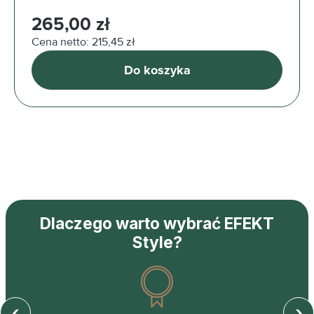
Cena regularna:
265,00 zł
Cena netto: 215,45 zł
Do koszyka
Dlaczego warto wybrać EFEKT
Style?
‹
›