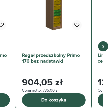
›
imo
Regał przedszkolny Primo
Lini
176 bez nadstawki
cera
Cena regularna:
Cena 
904,05 zł
12
Cena netto: 735,00 zł
Cena n
Do koszyka