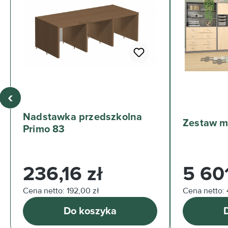
‹
Nadstawka przedszkolna
Primo 83
Cena regularna:
Cena regul
236,16 zł
5 601
Cena netto: 192,00 zł
Cena netto: 
Do koszyka