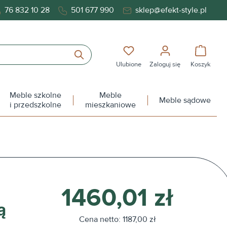
76 832 10 28
501 677 990
sklep@efekt-style.pl
Masz 0 przedmioty na liś
Koszy
Ulubione
Zaloguj się
Koszyk
Meble szkolne
Meble
Meble sądowe
i przedszkolne
mieszkaniowe
1460,01 zł
ą
Cena netto: 1187,00 zł