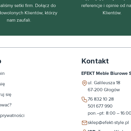
liśmy setki firm. Dołącz do
referencje i opinie od n
dowolonych Klientów, którzy
Klientów.
nam zaufali.
p
Kontakt
in
EFEKT Meble Biurowe Sp
ul. Galileusza 18
się
67-200
Głogów
uj się
76 832 10 28
ować?
501 677 990
pon.–pt: 8:00 – 16:0
 prywatności
sklep@efekt-style.pl