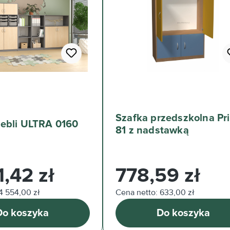
Szafka przedszkolna Pr
Zestaw mebli ULTRA 0160
81 z nadstawką
arna:
Cena regularna:
,42 zł
778,59 zł
4 554,00 zł
Cena netto: 633,00 zł
Do koszyka
Do koszyka