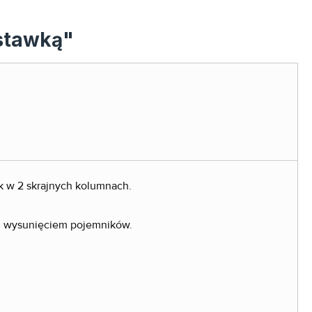
dstawką"
ek w 2 skrajnych kolumnach.
ym wysunięciem pojemników.