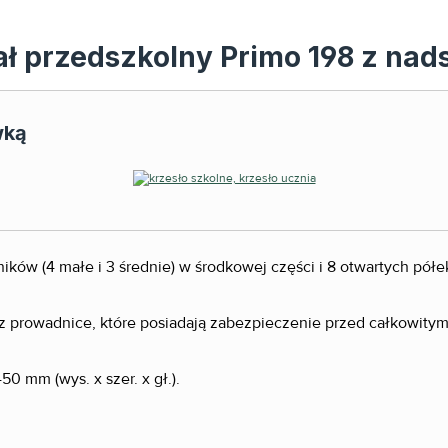
ał przedszkolny Primo 198 z na
wką
ików (4 małe i 3 średnie) w środkowej części i 8 otwartych pół
az prowadnice, które posiadają zabezpieczenie przed całkowit
0 mm (wys. x szer. x gł.).