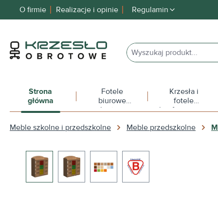
O firmie
Realizacje i opinie
Regulamin
 wyszukiwania
Przejdź do głównej nawigacji
Strona
Fotele
Krzesła i
główna
biurowe
fotele
obrotowe
konferencyjne
Meble szkolne i przedszkolne
Meble przedszkolne
M
Pomiń galerię zdjęć