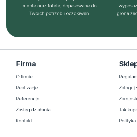
meble oraz fotele, dopasowane do
wyposaża
Twoich potrzeb i oczekiwań.
grona za
Firma
Skle
O firmie
Regulam
Realizacje
Zaloguj 
Referencje
Zarejestr
Zasięg działania
Jak kup
Kontakt
Polityka