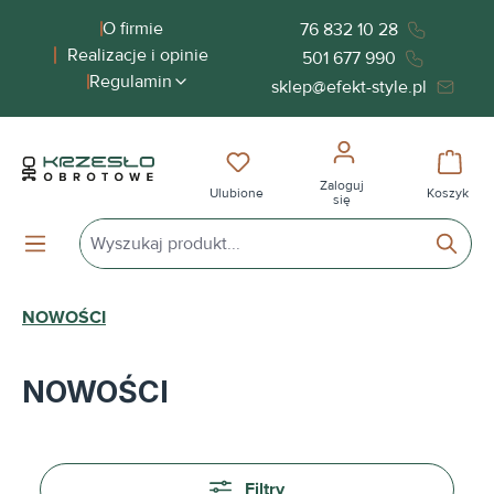
wnej zawartości
O firmie
76 832 10 28
Realizacje i opinie
501 677 990
Regulamin
sklep@efekt-style.pl
Masz 0 przedmioty na liście życ
Koszy
Zaloguj
Ulubione
Koszyk
się
NOWOŚCI
NOWOŚCI
Filtry