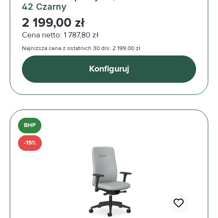
42 Czarny
Cena regularna:
2 199,00 zł
Cena netto: 1 787,80 zł
Najniższa cena z ostatnich 30 dni: 2 199,00 zł
Konfiguruj
BHP
-15%