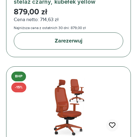
stelaż czarny, kubełek yellow
Cena regularna:
879,00 zł
Cena netto: 714,63 zł
Najniższa cena z ostatnich 30 dni: 879,00 zł
Zarezerwuj
BHP
-15%