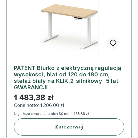
PATENT Biurko z elektryczną regulacją
wysokości, blat od 120 do 180 cm,
stelaż biały na KLIK,2-silnikowy- 5 lat
GWARANCJI
Cena regularna:
1 483,38 zł
Cena netto: 1 206,00 zł
Najniższa cena z ostatnich 30 dni: 1 483,38 zł
Zarezerwuj