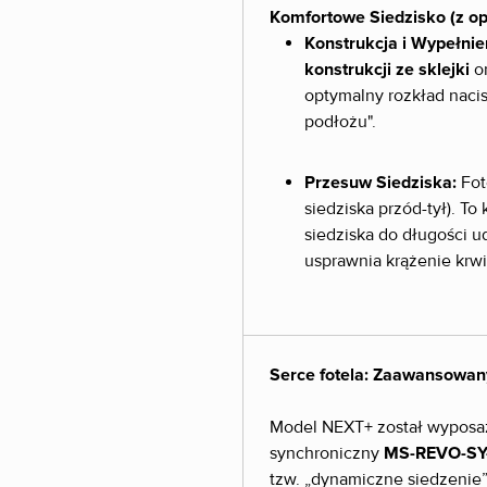
Komfortowe Siedzisko (z o
Konstrukcja i Wypełnie
konstrukcji ze sklejki
or
optymalny rozkład nacis
podłożu".
Przesuw Siedziska:
Fot
siedziska przód-tył). T
siedziska do długości u
usprawnia krążenie krwi
Serce fotela: Zaawansow
Model NEXT+ został wyposa
synchroniczny
MS-REVO-SY
tzw. „dynamiczne siedzenie” 