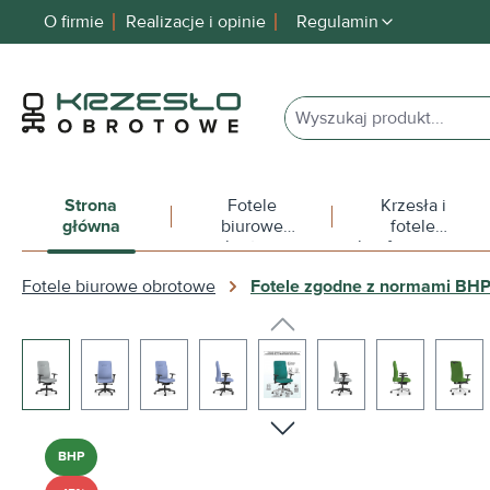
O firmie
Realizacje i opinie
Regulamin
 wyszukiwania
Przejdź do głównej nawigacji
Strona
Fotele
Krzesła i
główna
biurowe
fotele
obrotowe
konferencyjne
Fotele biurowe obrotowe
Fotele zgodne z normami BH
Pomiń galerię zdjęć
BHP