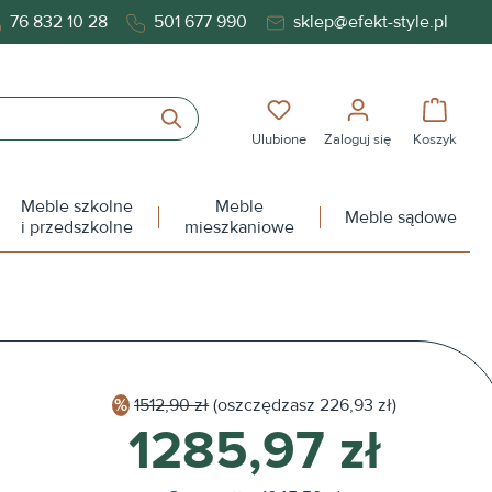
76 832 10 28
501 677 990
sklep@efekt-style.pl
Masz 0 przedmioty na liś
Koszy
Ulubione
Zaloguj się
Koszyk
Meble szkolne
Meble
Meble sądowe
i przedszkolne
mieszkaniowe
1512,90 zł
(oszczędzasz
226,93 zł)
1285,97 zł