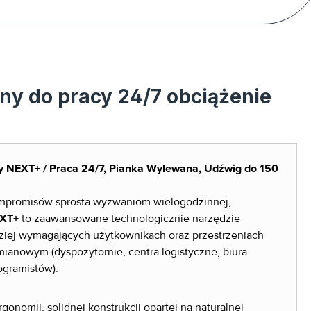
ny do pracy 24/7 obciążenie
y NEXT+ / Praca 24/7, Pianka Wylewana, Udźwig do 150
kompromisów sprosta wyzwaniom wielogodzinnej,
EXT+
to zaawansowane technologicznie narzędzie
dziej wymagających użytkownikach oraz przestrzeniach
mianowym (dyspozytornie, centra logistyczne, biura
ogramistów).
onomii, solidnej konstrukcji opartej na naturalnej