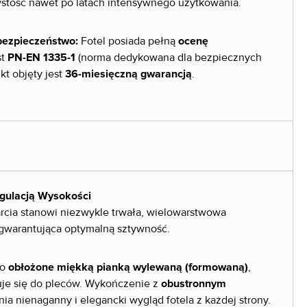
stość nawet po latach intensywnego użytkowania.
bezpieczeństwo:
Fotel posiada pełną
ocenę
st
PN-EN 1335-1
(norma dedykowana dla bezpiecznych
kt objęty jest
36-miesięczną gwarancją
.
gulacją Wysokości
cia stanowi niezwykle trwała, wielowarstwowa
 gwarantująca optymalną sztywność.
ło
obłożone miękką pianką wylewaną (formowaną)
,
uje się do pleców. Wykończenie z
obustronnym
a nienaganny i elegancki wygląd fotela z każdej strony.