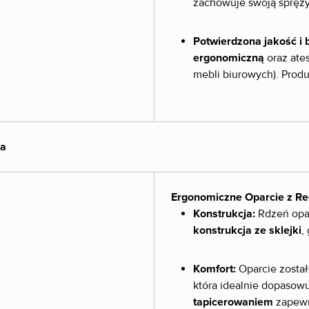
zachowuje swoją spręży
Potwierdzona jakość i 
ergonomiczną
oraz ate
mebli biurowych). Produ
ka
Ergonomiczne Oparcie z Re
Konstrukcja:
Rdzeń opar
konstrukcja ze sklejki
,
Komfort:
Oparcie zosta
która idealnie dopasow
tapicerowaniem
zapewni