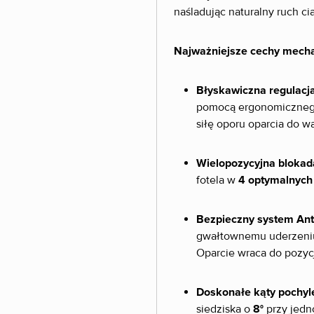
naśladując naturalny ruch ci
Najważniejsze cechy mech
Błyskawiczna regulacja
pomocą ergonomicznego
siłę oporu oparcia do w
Wielopozycyjna blokad
fotela w
4 optymalnych
Bezpieczny system Ant
gwałtownemu uderzeniu 
Oparcie wraca do pozyc
Doskonałe kąty pochyl
siedziska o
8°
przy jedn