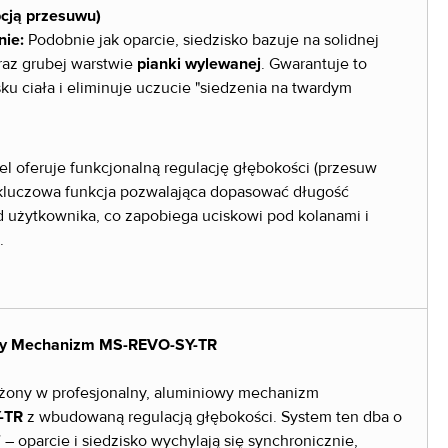
pcją przesuwu)
nie:
Podobnie jak oparcie, siedzisko bazuje na solidnej
az grubej warstwie
pianki wylewanej
. Gwarantuje to
ku ciała i eliminuje uczucie "siedzenia na twardym
el oferuje funkcjonalną regulację głębokości (przesuw
o kluczowa funkcja pozwalająca dopasować długość
d użytkownika, co zapobiega uciskowi pod kolanami i
.
any Mechanizm MS-REVO-SY-TR
żony w profesjonalny, aluminiowy mechanizm
-TR
z wbudowaną regulacją głębokości. System ten dba o
– oparcie i siedzisko wychylają się synchronicznie,