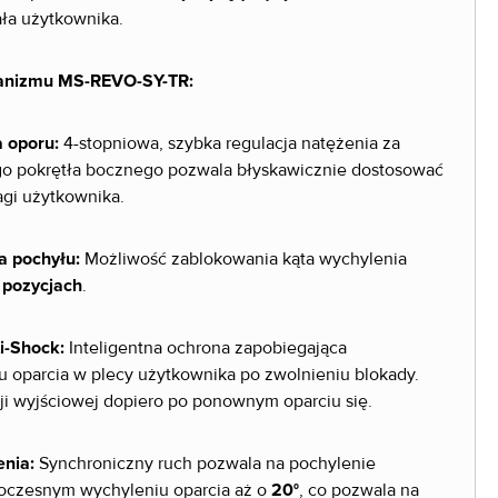
ała użytkownika.
anizmu MS-REVO-SY-TR:
 oporu:
4-stopniowa, szybka regulacja natężenia za
 pokrętła bocznego pozwala błyskawicznie dostosować
agi użytkownika.
a pochyłu:
Możliwość zablokowania kąta wychylenia
 pozycjach
.
i-Shock:
Inteligentna ochrona zapobiegająca
oparcia w plecy użytkownika po zwolnieniu blokady.
ji wyjściowej dopiero po ponownym oparciu się.
enia:
Synchroniczny ruch pozwala na pochylenie
oczesnym wychyleniu oparcia aż o
20°
, co pozwala na