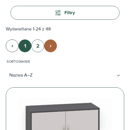
Filtry
Wyświetlane 1-24 z 48
1
2
Strona
Strona
SORTOWANIE