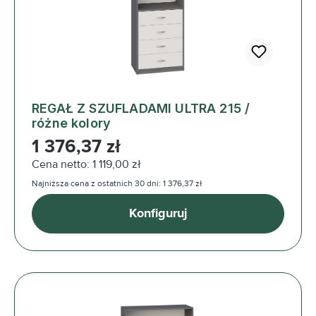
REGAŁ Z SZUFLADAMI ULTRA 215 /
różne kolory
Cena regularna:
1 376,37 zł
Cena netto: 1 119,00 zł
Najniższa cena z ostatnich 30 dni: 1 376,37 zł
Konfiguruj