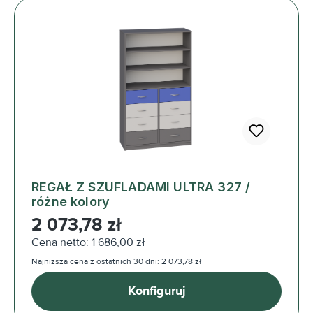
REGAŁ Z SZUFLADAMI ULTRA 327 /
różne kolory
Cena regularna:
2 073,78 zł
Cena netto: 1 686,00 zł
Najniższa cena z ostatnich 30 dni: 2 073,78 zł
Konfiguruj