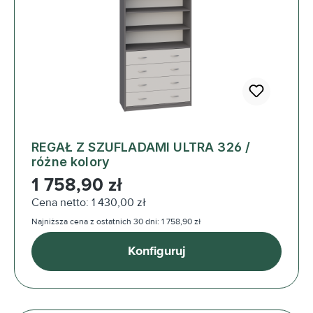
REGAŁ Z SZUFLADAMI ULTRA 326 /
różne kolory
Cena regularna:
1 758,90 zł
Cena netto: 1 430,00 zł
Najniższa cena z ostatnich 30 dni: 1 758,90 zł
Konfiguruj