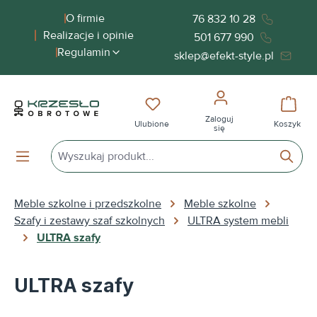
wnej zawartości
O firmie
76 832 10 28
Realizacje i opinie
501 677 990
Regulamin
sklep@efekt-style.pl
Masz 0 przedmioty na liście życ
Koszy
Zaloguj
Ulubione
Koszyk
się
Meble szkolne i przedszkolne
Meble szkolne
Szafy i zestawy szaf szkolnych
ULTRA system mebli
ULTRA szafy
ULTRA szafy