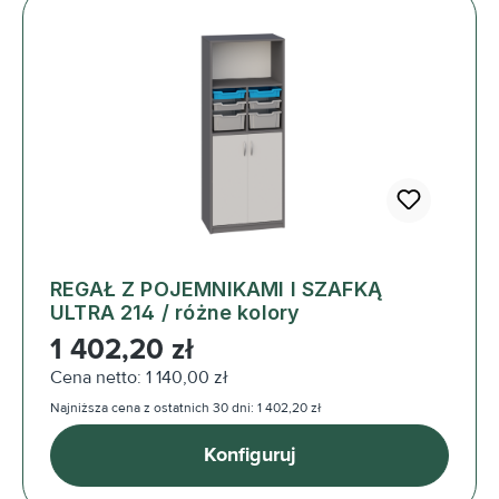
REGAŁ Z POJEMNIKAMI I SZAFKĄ
ULTRA 214 / różne kolory
Cena regularna:
1 402,20 zł
Cena netto: 1 140,00 zł
Najniższa cena z ostatnich 30 dni: 1 402,20 zł
Konfiguruj