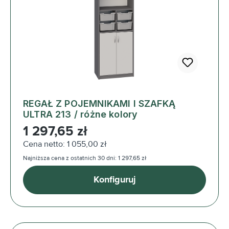
REGAŁ Z POJEMNIKAMI I SZAFKĄ
ULTRA 213 / różne kolory
Cena regularna:
1 297,65 zł
Cena netto: 1 055,00 zł
Najniższa cena z ostatnich 30 dni: 1 297,65 zł
Konfiguruj