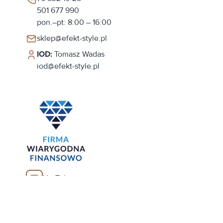
501 677 990
pon.–pt: 8:00 – 16:00
sklep@efekt-style.pl
IOD:
Tomasz Wadas
iod@efekt-style.pl
YouTube
Facebook
Realizacja: