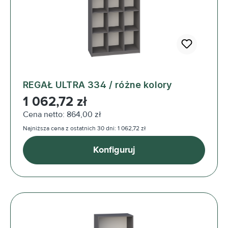
REGAŁ ULTRA 334 / różne kolory
Cena regularna:
1 062,72 zł
Cena netto: 864,00 zł
Najniższa cena z ostatnich 30 dni: 1 062,72 zł
Konfiguruj