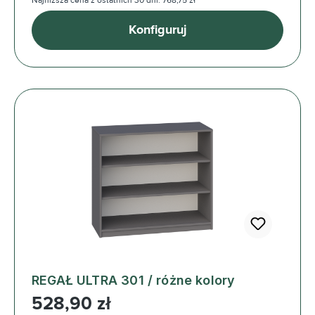
Najniższa cena z ostatnich 30 dni: 768,75 zł
Konfiguruj
REGAŁ ULTRA 301 / różne kolory
Cena regularna:
528,90 zł