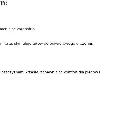
m:
macniając kręgosłup.
fortu, stymuluje tułów do prawidłowego ułożenia.
aszczyznami krzesła, zapewniając komfort dla pleców i