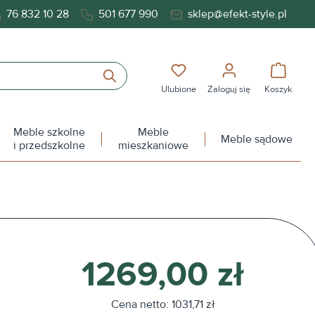
76 832 10 28
501 677 990
sklep@efekt-style.pl
Masz 0 przedmioty na liś
Koszy
Ulubione
Zaloguj się
Koszyk
Meble szkolne
Meble
Meble sądowe
i przedszkolne
mieszkaniowe
1269,00 zł
Cena netto: 1031,71 zł