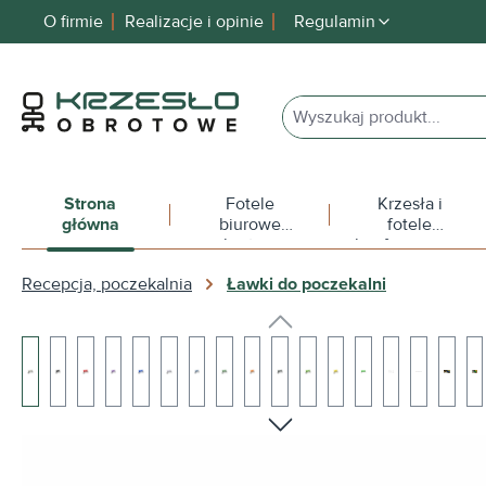
O firmie
Realizacje i opinie
Regulamin
 wyszukiwania
Przejdź do głównej nawigacji
Strona
Fotele
Krzesła i
główna
biurowe
fotele
obrotowe
konferencyjne
Recepcja, poczekalnia
Ławki do poczekalni
Pomiń galerię zdjęć