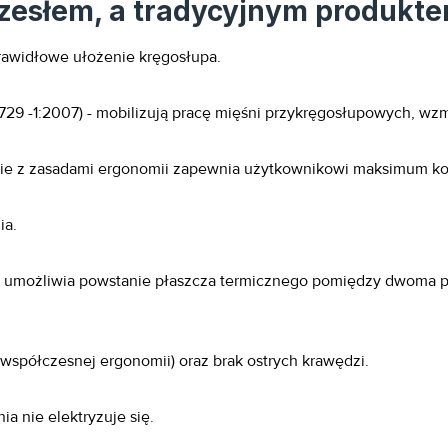
esłem, a tradycyjnym produkte
rawidłowe ułożenie kręgosłupa.
729 -1:2007) - mobilizują pracę mięśni przykręgosłupowych, wz
ie z zasadami ergonomii zapewnia użytkownikowi maksimum kom
ia.
a umożliwia powstanie płaszcza termicznego pomiędzy dwoma pł
współczesnej ergonomii) oraz brak ostrych krawędzi.
ia nie elektryzuje się.