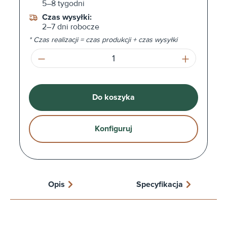
5–8 tygodni
Czas wysyłki:
2–7 dni robocze
* Czas realizacji = czas produkcji + czas wysyłki
Ilość produktu: Wprowadź żądaną ilość l
Do koszyka
Konfiguruj
Opis
Specyfikacja