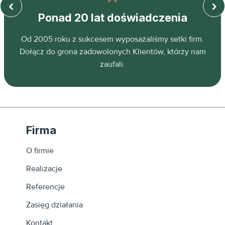
‹
›
Ponad 20 lat doświadczenia
z
Od 2005 roku z sukcesem wyposażaliśmy setki firm.
ń.
Dołącz do grona zadowolonych Klientów, którzy nam
zaufali.
Firma
O firmie
Realizacje
Referencje
Zasięg działania
Kontakt