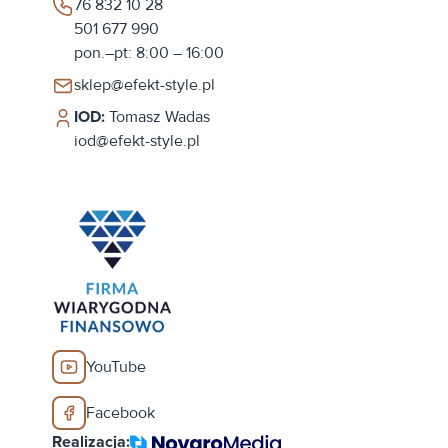
76 832 10 28
501 677 990
pon.–pt: 8:00 – 16:00
sklep@efekt-style.pl
IOD:
Tomasz Wadas
iod@efekt-style.pl
YouTube
Facebook
Realizacja: