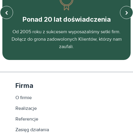
‹
›
Ponad 20 lat doświadczenia
z
Od 2005 roku z sukcesem wyposażaliśmy setki firm.
ń.
Dołącz do grona zadowolonych Klientów, którzy nam
zaufali.
Firma
O firmie
Realizacje
Referencje
Zasięg działania