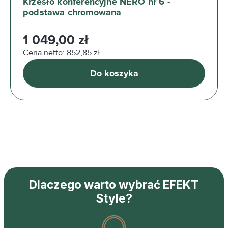
Krzesło konferencyjne NERO nr 6 -
podstawa chromowana
Cena regularna:
1 049,00 zł
Cena netto: 852,85 zł
Do koszyka
Dlaczego warto wybrać EFEKT
Style?