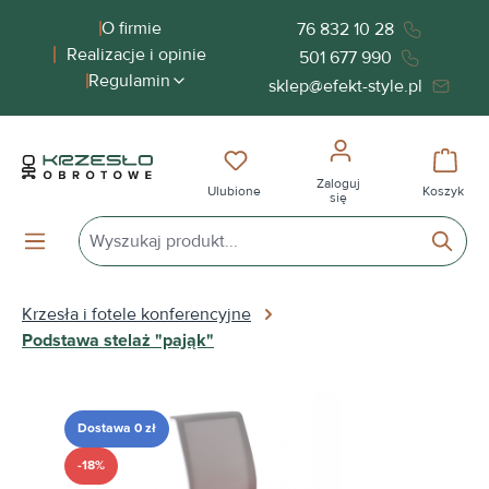
wnej zawartości
O firmie
76 832 10 28
Realizacje i opinie
501 677 990
Regulamin
sklep@efekt-style.pl
Masz 0 przedmioty na liście życ
Koszy
Zaloguj
Ulubione
Koszyk
się
Krzesła i fotele konferencyjne
Podstawa stelaż "pająk"
Pomiń galerię zdjęć
Dostawa 0 zł
-18%