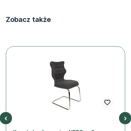
Zobacz także
‹
›