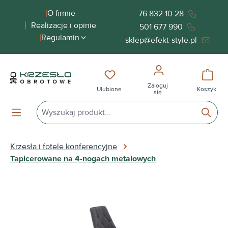
wnej zawartości
O firmie
76 832 10 28
Realizacje i opinie
501 677 990
Regulamin
sklep@efekt-style.pl
Masz 0 przedmioty na liście życ
Koszy
Zaloguj
Ulubione
Koszyk
się
Krzesła i fotele konferencyjne
Tapicerowane na 4-nogach metalowych
Pomiń galerię zdjęć