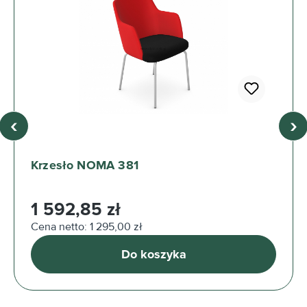
‹
›
Krzesło NOMA 381
Cena regularna:
1 592,85 zł
Cena netto: 1 295,00 zł
Do koszyka