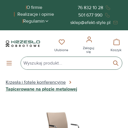
wnej zawartości
O firmie
76 832 10 28
Realizacje i opinie
501 677 990
Regulamin
sklep@efekt-style.pl
Masz 0 przedmioty na liście życ
Koszy
Zaloguj
Ulubione
Koszyk
się
Krzesła i fotele konferencyjne
Tapicerowane na płozie metalowej
Pomiń galerię zdjęć