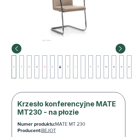
Krzesło konferencyjne MATE
MT230 - na płozie
Numer produktu:
MATE MT 230
Producent:
BEJOT