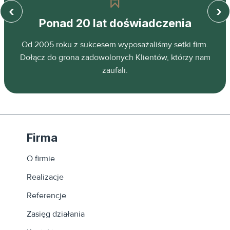
‹
›
Ponad 20 lat doświadczenia
z
Od 2005 roku z sukcesem wyposażaliśmy setki firm.
ń.
Dołącz do grona zadowolonych Klientów, którzy nam
zaufali.
Firma
O firmie
Realizacje
Referencje
Zasięg działania