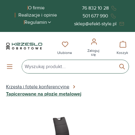
wnej zawartości
O firmie
76 832 10 28
Realizacje i opinie
501 677 990
Regulamin
sklep@efekt-style.pl
Masz 0 przedmioty na liście życ
Koszy
Zaloguj
Ulubione
Koszyk
się
Krzesła i fotele konferencyjne
Tapicerowane na płozie metalowej
Pomiń galerię zdjęć