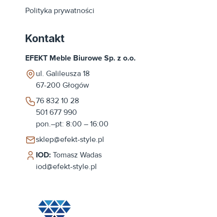
Polityka prywatności
Kontakt
EFEKT Meble Biurowe Sp. z o.o.
ul. Galileusza 18
67-200
Głogów
76 832 10 28
501 677 990
pon.–pt: 8:00 – 16:00
sklep@efekt-style.pl
IOD:
Tomasz Wadas
iod@efekt-style.pl