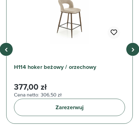
‹
›
H114 hoker beżowy / orzechowy
Cena regularna:
377,00 zł
Cena netto: 306,50 zł
Zarezerwuj