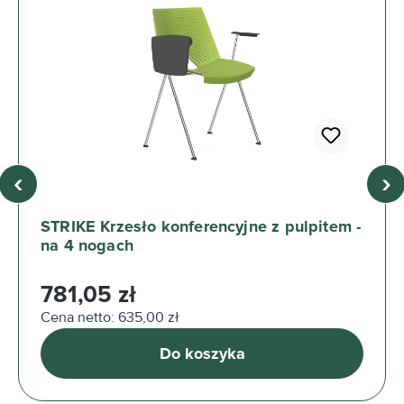
‹
›
STRIKE Krzesło konferencyjne z pulpitem -
na 4 nogach
Cena regularna:
781,05 zł
Cena netto: 635,00 zł
Do koszyka