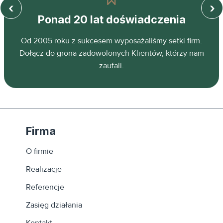
‹
›
Ponad 20 lat doświadczenia
z
Od 2005 roku z sukcesem wyposażaliśmy setki firm.
ń.
Dołącz do grona zadowolonych Klientów, którzy nam
zaufali.
Firma
O firmie
Realizacje
Referencje
Zasięg działania
Kontakt