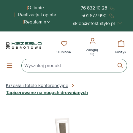
wnej zawartości
O firmie
76 832 10 28
Realizacje i opinie
501 677 990
Regulamin
sklep@efekt-style.pl
Masz 0 przedmioty na liście życ
Koszy
Zaloguj
Ulubione
Koszyk
się
Krzesła i fotele konferencyjne
Tapicerowane na nogach drewnianych
Pomiń galerię zdjęć