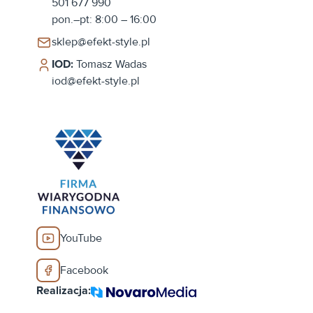
501 677 990
pon.–pt: 8:00 – 16:00
sklep@efekt-style.pl
IOD:
Tomasz Wadas
iod@efekt-style.pl
YouTube
Facebook
Realizacja: