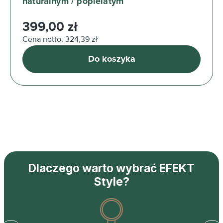
naturalnym / popielatym
Cena regularna:
399,00 zł
Cena netto: 324,39 zł
Do koszyka
Dlaczego warto wybrać EFEKT
Style?