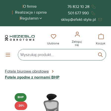
wnej zawartości
O firmie
76 832 10 28
Realizacje i opinie
501 677 990
Regulamin
sklep@efekt-style.pl
Masz 0 przedmioty na liście życ
Koszy
Zaloguj
Ulubione
Koszyk
się
Fotele biurowe obrotowe
Fotele zgodne z normami BHP
Pomiń galerię zdjęć
BHP
-20%