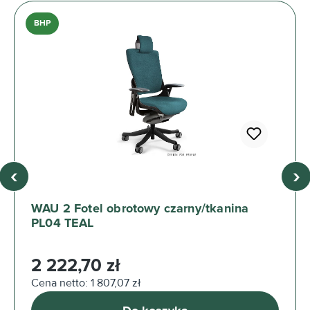
BHP
‹
›
WAU 2 Fotel obrotowy czarny/tkanina
PL04 TEAL
Cena regularna:
2 222,70 zł
Cena netto: 1 807,07 zł