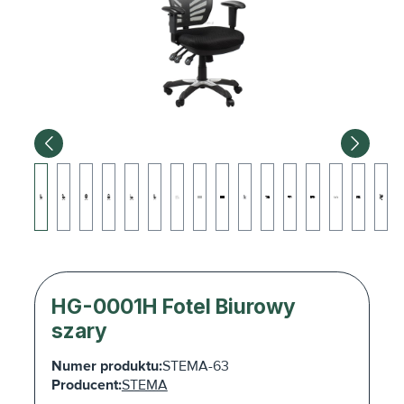
HG-0001H Fotel Biurowy
szary
Numer produktu:
STEMA-63
Producent:
STEMA