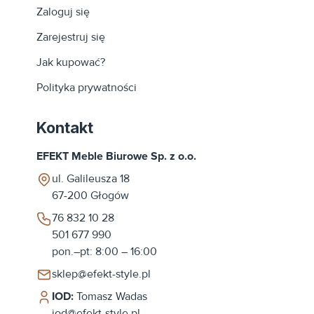
Zaloguj się
Zarejestruj się
Jak kupować?
Polityka prywatności
Kontakt
EFEKT Meble Biurowe Sp. z o.o.
ul. Galileusza 18
67-200
Głogów
76 832 10 28
501 677 990
pon.–pt: 8:00 – 16:00
sklep@efekt-style.pl
IOD:
Tomasz Wadas
iod@efekt-style.pl