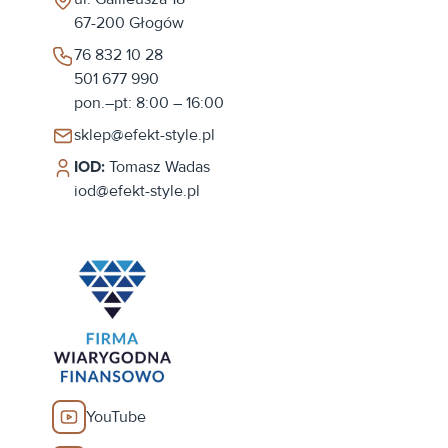
67-200
Głogów
76 832 10 28
501 677 990
pon.–pt: 8:00 – 16:00
sklep@efekt-style.pl
IOD:
Tomasz Wadas
iod@efekt-style.pl
YouTube