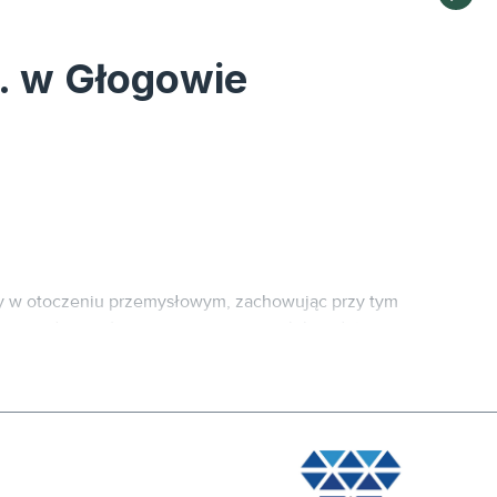
o. w Głogowie
cy w otoczeniu przemysłowym, zachowując przy tym
e są jednocześnie ergonomiczne, mobilne i łatwe w
y zarządzania okablowaniem. Pozwala to na utrzymanie