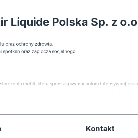
r Liquide Polska Sp. z o.
łu oraz ochrony zdrowia.
al spotkań oraz zaplecza socjalnego.
tarczenia mebli, które sprostają wymaganiom intensywnej pra
go. Kluczowym wyzwaniem było stworzenie stanowisk pracy, któr
p
Kontakt
cji, odporne na intensywne użytkowanie, wyposażone w system