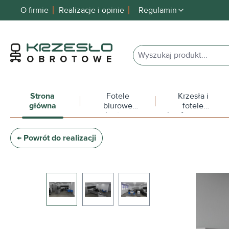
O firmie
Realizacje i opinie
Regulamin
 wyszukiwania
Przejdź do głównej nawigacji
Strona
Fotele
Krzesła i
główna
biurowe
fotele
obrotowe
konferencyjne
← Powrót do realizacji
Pomiń galerię zdjęć