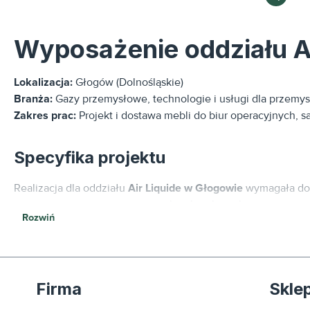
Wyposażenie oddziału Ai
Lokalizacja:
Głogów (Dolnośląskie)
Branża:
Gazy przemysłowe, technologie i usługi dla przemys
Zakres prac:
Projekt i dostawa mebli do biur operacyjnych, s
Specyfika projektu
Realizacja dla oddziału
Air Liquide w Głogowie
wymagała dos
nowoczesny i reprezentacyjny charakter biura korporacyjne
Rozwiń
utrzymaniu czystości.
Zastosowane rozwiązania meblowe:
Firma
Skle
Stanowiska operacyjne:
Biurka o wzmocnionej konstruk