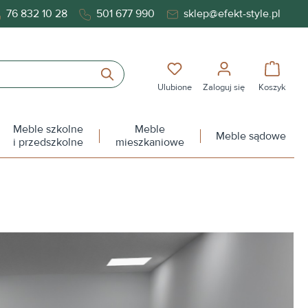
76 832 10 28
501 677 990
sklep@efekt-style.pl
Masz 0 przedmioty na liś
Koszy
Ulubione
Zaloguj się
Koszyk
Meble szkolne
Meble
Meble sądowe
i przedszkolne
mieszkaniowe