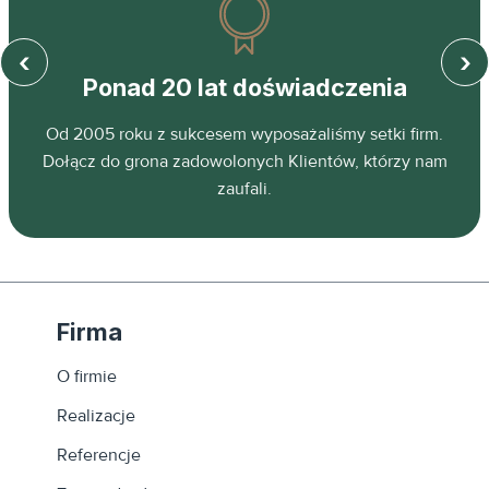
‹
›
Ponad 20 lat doświadczenia
z
Od 2005 roku z sukcesem wyposażaliśmy setki firm.
ń.
Dołącz do grona zadowolonych Klientów, którzy nam
zaufali.
Firma
O firmie
Realizacje
Referencje