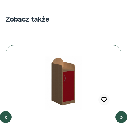
Zobacz także
‹
›