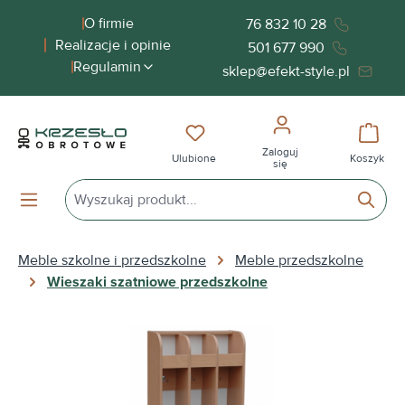
wnej zawartości
O firmie
76 832 10 28
Realizacje i opinie
501 677 990
Regulamin
sklep@efekt-style.pl
Masz 0 przedmioty na liście życ
Koszy
Zaloguj
Ulubione
Koszyk
się
Meble szkolne i przedszkolne
Meble przedszkolne
Wieszaki szatniowe przedszkolne
Pomiń galerię zdjęć