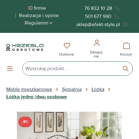
wnej zawartości
O firmie
76 832 10 28
Realizacje i opinie
501 677 990
Regulamin
sklep@efekt-style.pl
Masz 0 przedmioty na liście życ
Koszy
Zaloguj
Ulubione
Koszyk
się
Meble mieszkaniowe
Sypialnia
Łóżka
Łóżka jedno /dwu osobowe
Pomiń galerię zdjęć
-8%