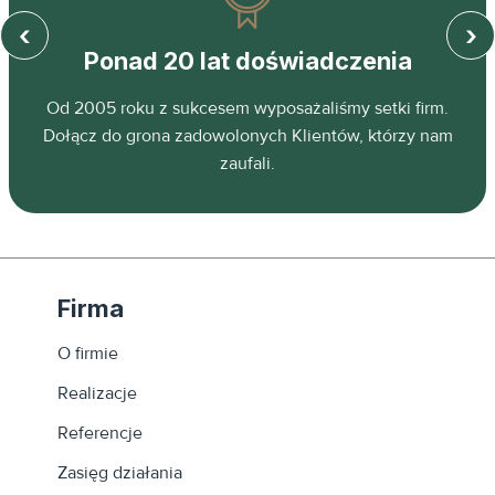
‹
›
Ponad 20 lat doświadczenia
z
Od 2005 roku z sukcesem wyposażaliśmy setki firm.
ń.
Dołącz do grona zadowolonych Klientów, którzy nam
zaufali.
Firma
O firmie
Realizacje
Referencje
Zasięg działania