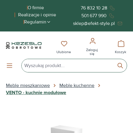
wnej zawartości
O firmie
76 832 10 28
Realizacje i opinie
501 677 990
Regulamin
sklep@efekt-style.pl
Masz 0 przedmioty na liście życ
Koszy
Zaloguj
Ulubione
Koszyk
się
Meble mieszkaniowe
Meble kuchenne
VENTO - kuchnie modułowe
Pomiń galerię zdjęć