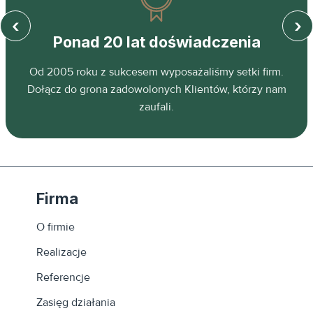
‹
›
Ponad 20 lat doświadczenia
z
Od 2005 roku z sukcesem wyposażaliśmy setki firm.
ń.
Dołącz do grona zadowolonych Klientów, którzy nam
zaufali.
Firma
O firmie
Realizacje
Referencje
Zasięg działania