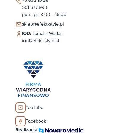
76 832 10 28
501 677 990
pon.–pt: 8:00 – 16:00
sklep@efekt-style.pl
IOD:
Tomasz Wadas
iod@efekt-style.pl
YouTube
Facebook
Realizacja: