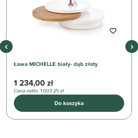
‹
›
Ława MICHELLE biały- dąb złoty
Cena regularna:
1 234,00 zł
Cena netto: 1 003,25 zł
Do koszyka