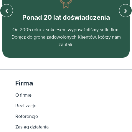
‹
›
Ponad 20 lat doświadczenia
z
Od 2005 roku z sukcesem wyposażaliśmy setki firm.
ń.
Dołącz do grona zadowolonych Klientów, którzy nam
zaufali.
Firma
O firmie
Realizacje
Referencje
Zasięg działania