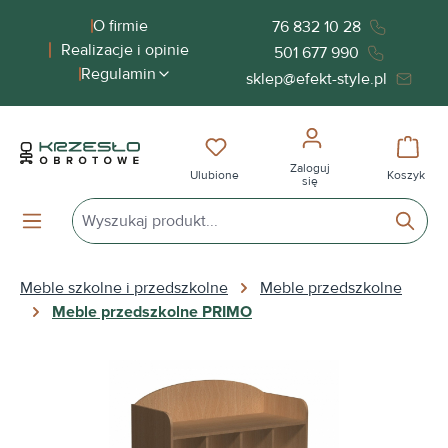
wnej zawartości
O firmie
76 832 10 28
Realizacje i opinie
501 677 990
Regulamin
sklep@efekt-style.pl
Masz 0 przedmioty na liście życ
Koszy
Zaloguj
Ulubione
Koszyk
się
Meble szkolne i przedszkolne
Meble przedszkolne
Meble przedszkolne PRIMO
Pomiń galerię zdjęć