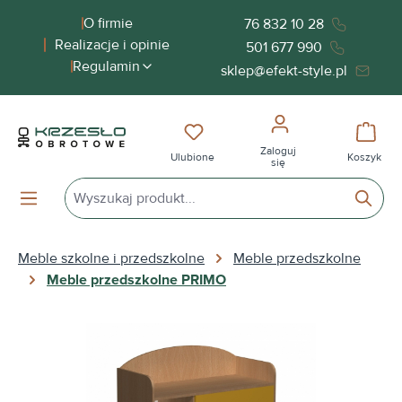
wnej zawartości
O firmie
76 832 10 28
Realizacje i opinie
501 677 990
Regulamin
sklep@efekt-style.pl
Masz 0 przedmioty na liście życ
Koszy
Zaloguj
Ulubione
Koszyk
się
Meble szkolne i przedszkolne
Meble przedszkolne
Meble przedszkolne PRIMO
Pomiń galerię zdjęć