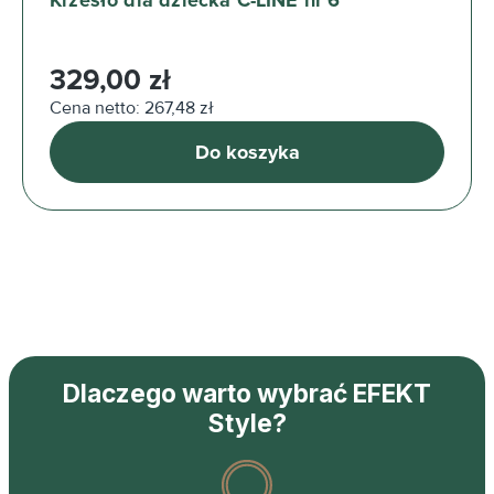
Krzesło dla dziecka C-LINE nr 6
Cena regularna:
329,00 zł
Cena netto: 267,48 zł
Do koszyka
Dlaczego warto wybrać EFEKT
Style?