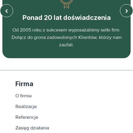
‹
›
Ponad 20 lat doświadczenia
z
Od 2005 roku z sukcesem wyposażaliśmy setki firm.
ń.
Dołącz do grona zadowolonych Klientów, którzy nam
zaufali.
Firma
O firmie
Realizacje
Referencje
Zasięg działania