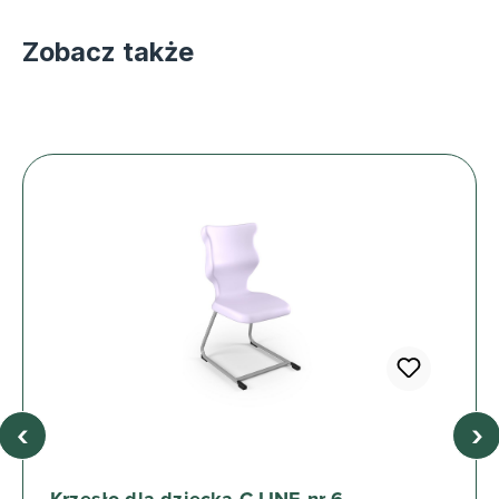
Zobacz także
‹
›