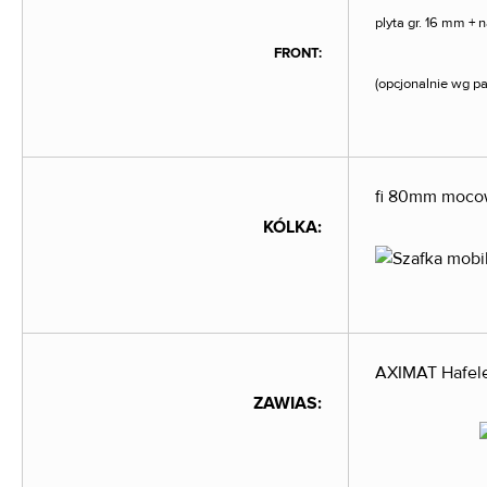
plyta gr. 16 mm +
FRONT:
(opcjonalnie wg p
fi 80mm mocow
KÓLKA:
AXIMAT Hafele 
ZAWIAS: