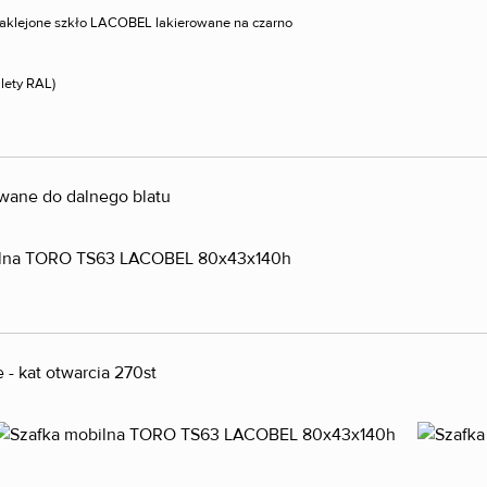
 naklejone szkło LACOBEL lakierowane na czarno
alety RAL)
ane do dalnego blatu
- kat otwarcia 270st