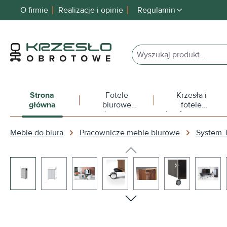
O firmie
Realizacje i opinie
Regulamin
 wyszukiwania
Przejdź do głównej nawigacji
Strona
Fotele
Krzesła i
główna
biurowe
fotele
obrotowe
konferencyjne
Meble do biura
Pracownicze meble biurowe
System
Pomiń galerię zdjęć