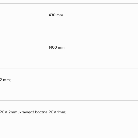
430 mm
1400 mm
C2 mm;
t PCV 2mm, krawędź boczna PCV 1mm;