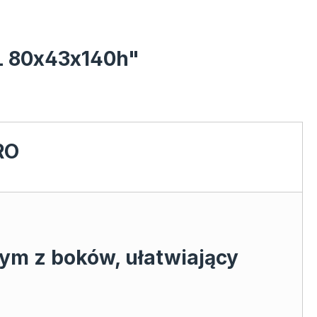
L 80x43x140h"
RO
m z boków, ułatwiający