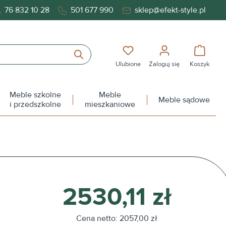
76 832 10 28
501 677 990
sklep@efekt-style.pl
Masz 0 przedmioty na liś
Koszy
Ulubione
Zaloguj się
Koszyk
Meble szkolne
Meble
Meble sądowe
i przedszkolne
mieszkaniowe
2530,11 zł
Cena netto: 2057,00 zł