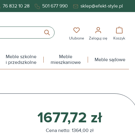
76 832 10 28
501 677 990
sklep@efekt-style.pl
Masz 0 przedmioty na liś
Koszy
Ulubione
Zaloguj się
Koszyk
Meble szkolne
Meble
Meble sądowe
i przedszkolne
mieszkaniowe
1677,72 zł
Cena netto: 1364,00 zł