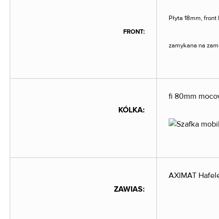
Płyta 18mm, fron
FRONT:
zamykana na zam
fi 80mm moco
KÓLKA:
AXIMAT Hafele 
ZAWIAS: