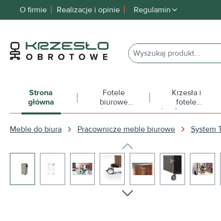
O firmie
Realizacje i opinie
Regulamin
 wyszukiwania
Przejdź do głównej nawigacji
Strona
Fotele
Krzesła i
główna
biurowe
fotele
obrotowe
konferencyjne
Meble do biura
Pracownicze meble biurowe
System
Pomiń galerię zdjęć