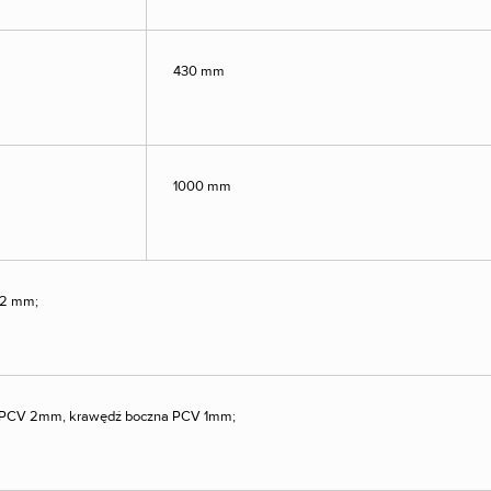
430 mm
1000 mm
C2 mm;
t PCV 2mm, krawędź boczna PCV 1mm;