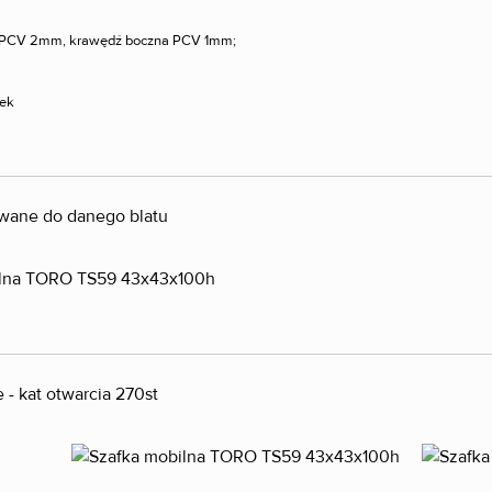
t PCV 2mm, krawędź boczna PCV 1mm;
ek
wane do danego blatu
- kat otwarcia 270st