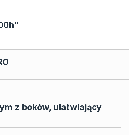
100h"
RO
m z boków, ulatwiający