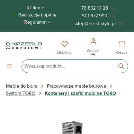
wnej zawartości
O firmie
76 832 10 28
Realizacje i opinie
501 677 990
Regulamin
sklep@efekt-style.pl
Masz 0 przedmioty na liście życ
Koszy
Zaloguj
Ulubione
Koszyk
się
Meble do biura
Pracownicze meble biurowe
System TORO
Kontenery i szafki mobilne TORO
Pomiń galerię zdjęć