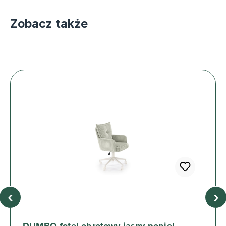
Zobacz także
‹
›