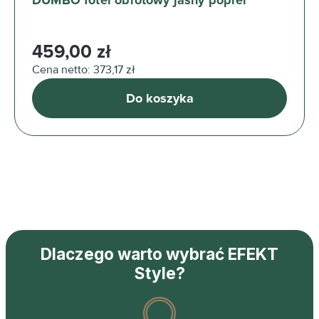
DUMBO fotel obrotowy jasny popiel
Cena regularna:
459,00 zł
Cena netto: 373,17 zł
Do koszyka
Dlaczego warto wybrać EFEKT
Style?