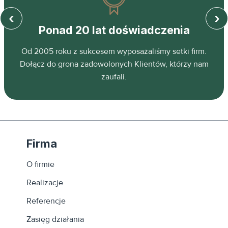
‹
›
Ponad 20 lat doświadczenia
z
Od 2005 roku z sukcesem wyposażaliśmy setki firm.
ń.
Dołącz do grona zadowolonych Klientów, którzy nam
zaufali.
Firma
O firmie
Realizacje
Referencje
Zasięg działania