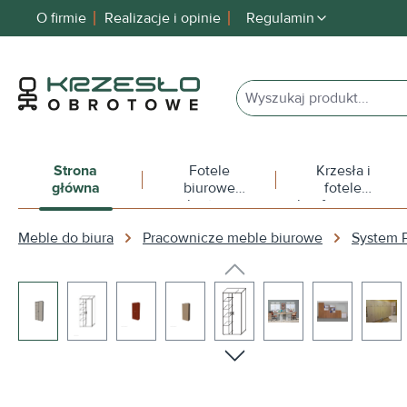
O firmie
Realizacje i opinie
Regulamin
 wyszukiwania
Przejdź do głównej nawigacji
Strona
Fotele
Krzesła i
główna
biurowe
fotele
obrotowe
konferencyjne
Meble do biura
Pracownicze meble biurowe
System 
Pomiń galerię zdjęć