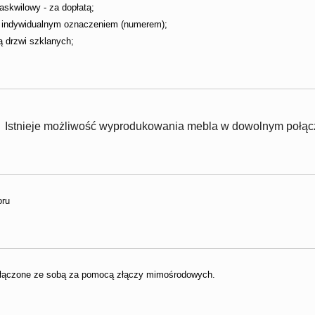
kwilowy - za dopłatą;
z indywidualnym oznaczeniem (numerem);
ą drzwi szklanych;
Istnieje możliwość wyprodukowania mebla w dowolnym połącz
oru
ołączone ze sobą za pomocą złączy mimośrodowych.