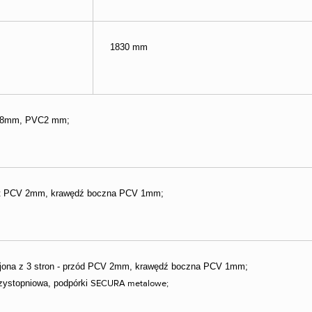
1830 mm
 18mm, PVC2 mm;
nt PCV 2mm, krawędź boczna PCV 1mm;
ejona z 3 stron - przód PCV 2mm, krawędź boczna PCV 1mm;
rzystopniowa, podpórki
SECURA
metalowe;