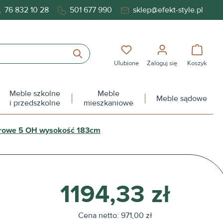
76 832 10 28
501 677 990
sklep@efekt-style.pl
Masz 0 przedmioty na liś
Koszy
Ulubione
Zaloguj się
Koszyk
Meble szkolne
Meble
Meble sądowe
i przedszkolne
mieszkaniowe
urowe 5 OH wysokość 183cm
1194,33 zł
Cena netto: 971,00 zł