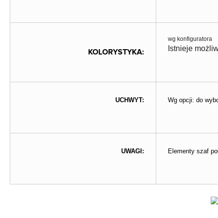
wg konfiguratora
Istnieje możl
KOLORYSTYKA:
UCHWYT:
Wg opcji: do wyb
UWAGI:
Elementy szaf p