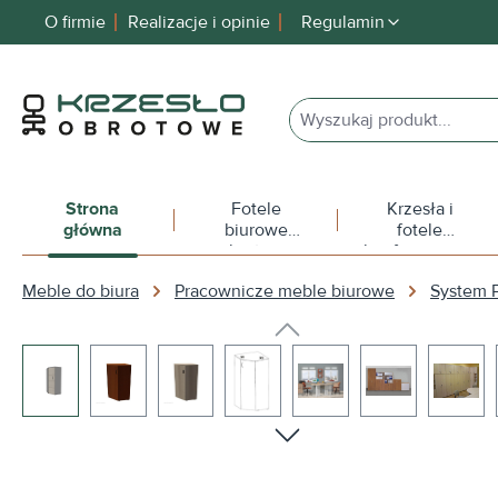
O firmie
Realizacje i opinie
Regulamin
 wyszukiwania
Przejdź do głównej nawigacji
Strona
Fotele
Krzesła i
główna
biurowe
fotele
obrotowe
konferencyjne
Meble do biura
Pracownicze meble biurowe
System 
Pomiń galerię zdjęć