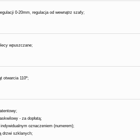
egulacji 0-20mm, regulacja od wewnątrz szafy;
plecy wpuszczane;
 otwarcia 110º;
atentowy;
kwilowy - za dopłatą;
z indywidualnym oznaczeniem (numerem);
ą drzwi szklanych;