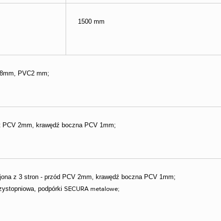
1500 mm
 18mm, PVC2 mm;
nt PCV 2mm, krawędź boczna PCV 1mm;
ejona z 3 stron - przód PCV 2mm, krawędź boczna PCV 1mm;
rzystopniowa, podpórki
SECURA
metalowe;