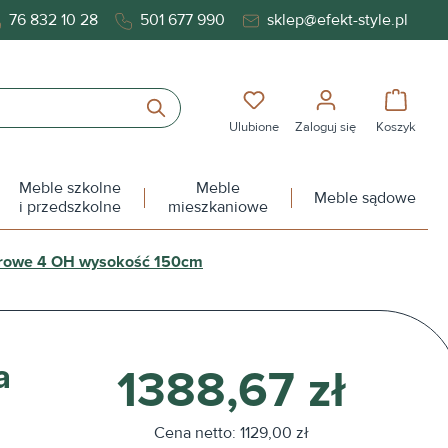
76 832 10 28
501 677 990
sklep@efekt-style.pl
Masz 0 przedmioty na liś
Koszy
Ulubione
Zaloguj się
Koszyk
Meble szkolne
Meble
Meble sądowe
i przedszkolne
mieszkaniowe
urowe 4 OH wysokość 150cm
a
1388,67 zł
Cena netto: 1129,00 zł