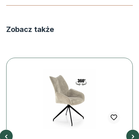
Zobacz także
‹
›