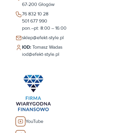
67-200
Głogów
76 832 10 28
501 677 990
pon.–pt: 8:00 – 16:00
sklep@efekt-style.pl
IOD:
Tomasz Wadas
iod@efekt-style.pl
YouTube