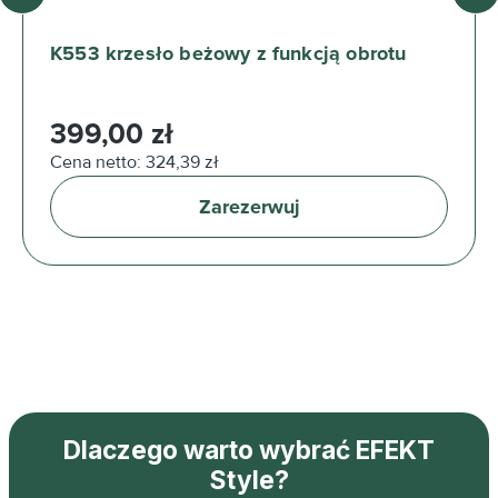
K553 krzesło beżowy z funkcją obrotu
Cena regularna:
399,00 zł
Cena netto: 324,39 zł
Zarezerwuj
Dlaczego warto wybrać EFEKT
Style?