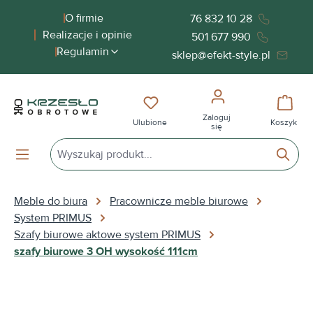
wnej zawartości
O firmie
76 832 10 28
Realizacje i opinie
501 677 990
Regulamin
sklep@efekt-style.pl
Masz 0 przedmioty na liście życ
Koszy
Zaloguj
Ulubione
Koszyk
się
Meble do biura
Pracownicze meble biurowe
System PRIMUS
Szafy biurowe aktowe system PRIMUS
szafy biurowe 3 OH wysokość 111cm
Pomiń galerię zdjęć