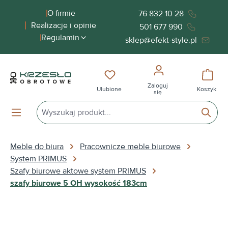
wnej zawartości
O firmie
76 832 10 28
Realizacje i opinie
501 677 990
Regulamin
sklep@efekt-style.pl
Masz 0 przedmioty na liście życ
Koszy
Zaloguj
Ulubione
Koszyk
się
Meble do biura
Pracownicze meble biurowe
System PRIMUS
Szafy biurowe aktowe system PRIMUS
szafy biurowe 5 OH wysokość 183cm
Pomiń galerię zdjęć