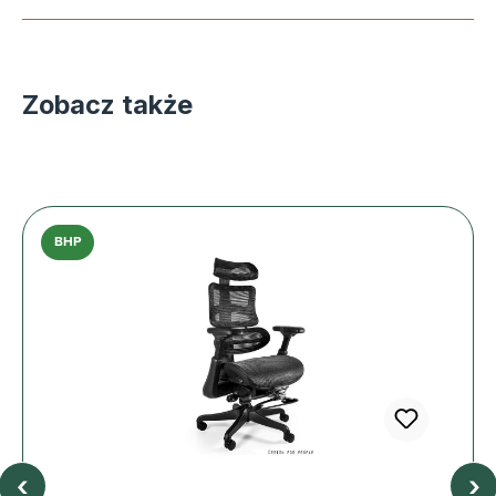
Zobacz także
BHP
‹
›