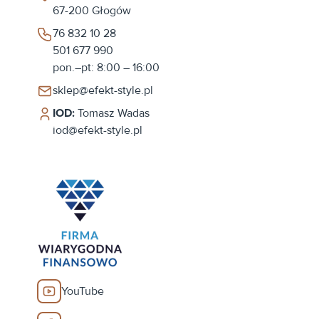
67-200
Głogów
76 832 10 28
501 677 990
pon.–pt: 8:00 – 16:00
sklep@efekt-style.pl
IOD:
Tomasz Wadas
iod@efekt-style.pl
YouTube