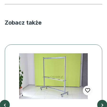
Zobacz także
‹
›