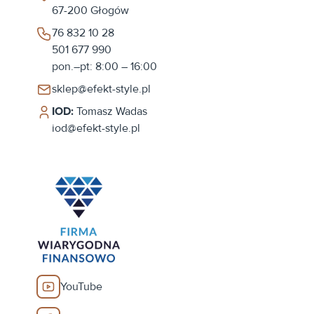
67-200
Głogów
76 832 10 28
501 677 990
pon.–pt: 8:00 – 16:00
sklep@efekt-style.pl
IOD:
Tomasz Wadas
iod@efekt-style.pl
YouTube