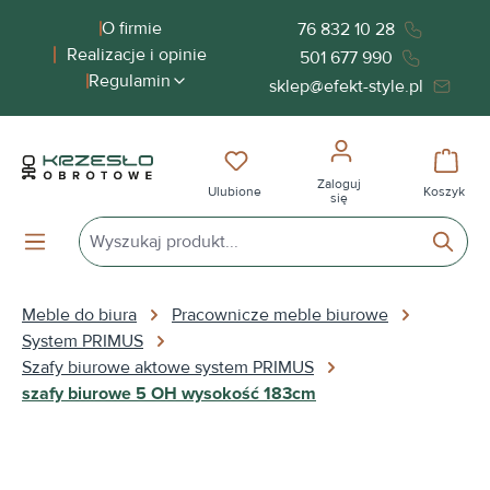
wnej zawartości
O firmie
76 832 10 28
Realizacje i opinie
501 677 990
Regulamin
sklep@efekt-style.pl
Masz 0 przedmioty na liście życ
Koszy
Zaloguj
Ulubione
Koszyk
się
Meble do biura
Pracownicze meble biurowe
System PRIMUS
Szafy biurowe aktowe system PRIMUS
szafy biurowe 5 OH wysokość 183cm
Pomiń galerię zdjęć