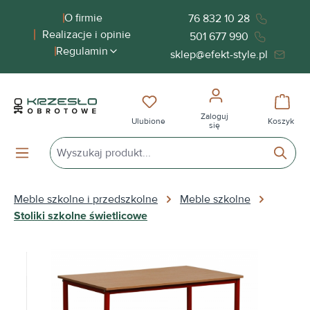
wnej zawartości
O firmie
76 832 10 28
Realizacje i opinie
501 677 990
Regulamin
sklep@efekt-style.pl
Masz 0 przedmioty na liście życ
Koszy
Zaloguj
Ulubione
Koszyk
się
Meble szkolne i przedszkolne
Meble szkolne
Stoliki szkolne świetlicowe
Pomiń galerię zdjęć