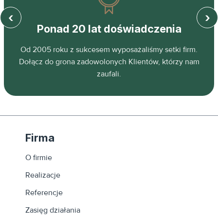
‹
›
Ponad 20 lat doświadczenia
z
Od 2005 roku z sukcesem wyposażaliśmy setki firm.
ń.
Dołącz do grona zadowolonych Klientów, którzy nam
zaufali.
Firma
O firmie
Realizacje
Referencje
Zasięg działania