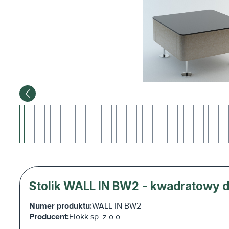
Stolik WALL IN BW2 - kwadratowy d
Numer produktu:
WALL IN BW2
Producent:
Flokk sp. z o.o