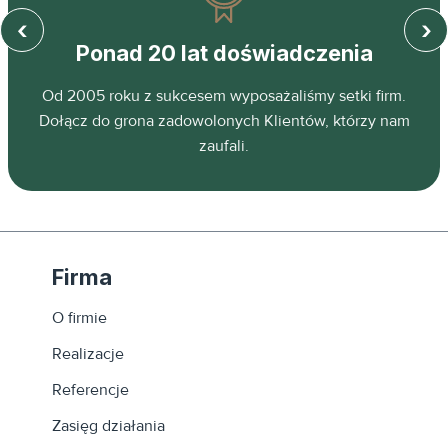
‹
›
Ponad 20 lat doświadczenia
z
Od 2005 roku z sukcesem wyposażaliśmy setki firm.
ń.
Dołącz do grona zadowolonych Klientów, którzy nam
zaufali.
Firma
O firmie
Realizacje
Referencje
Zasięg działania