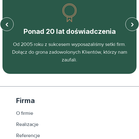
‹
›
Ponad 20 lat doświadczenia
z
Od 2005 roku z sukcesem wyposażaliśmy setki firm.
ń.
Dołącz do grona zadowolonych Klientów, którzy nam
zaufali.
Firma
O firmie
Realizacje
Referencje