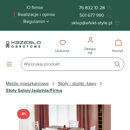
wnej zawartości
O firmie
76 832 10 28
Realizacje i opinie
501 677 990
Regulamin
sklep@efekt-style.pl
Masz 0 przedmioty na liście życ
Koszy
Zaloguj
Ulubione
Koszyk
się
Meble mieszkaniowe
Stoły - stoliki -ławy
Stoły Salon/Jadalnia/Firma
Pomiń galerię zdjęć
-8%