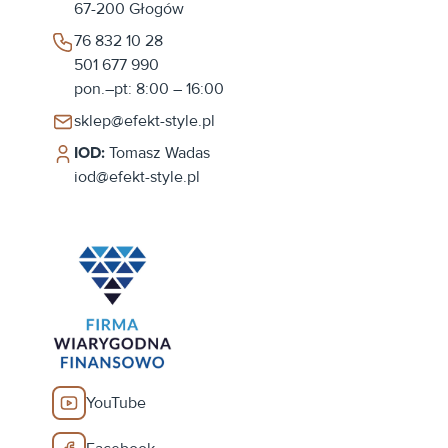
67-200
Głogów
76 832 10 28
501 677 990
pon.–pt: 8:00 – 16:00
sklep@efekt-style.pl
IOD:
Tomasz Wadas
iod@efekt-style.pl
YouTube