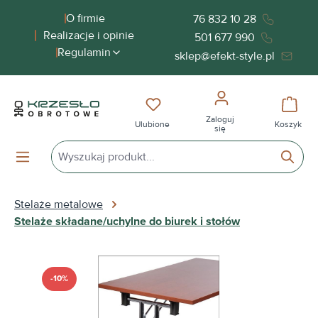
wnej zawartości
O firmie
76 832 10 28
Realizacje i opinie
501 677 990
Regulamin
sklep@efekt-style.pl
Masz 0 przedmioty na liście życ
Koszy
Zaloguj
Ulubione
Koszyk
się
Stelaże metalowe
Stelaże składane/uchylne do biurek i stołów
Pomiń galerię zdjęć
-10%