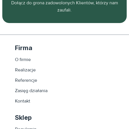
ń.
Dołącz do grona zadowolonych Klientów, którzy nam
zaufali.
Firma
O firmie
Realizacje
Referencje
Zasięg działania
Kontakt
Sklep