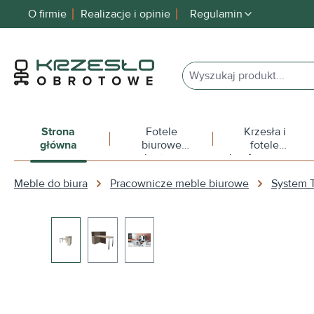
O firmie
Realizacje i opinie
Regulamin
 wyszukiwania
Przejdź do głównej nawigacji
Strona
Fotele
Krzesła i
główna
biurowe
fotele
obrotowe
konferencyjne
Meble do biura
Pracownicze meble biurowe
System
Pomiń galerię zdjęć