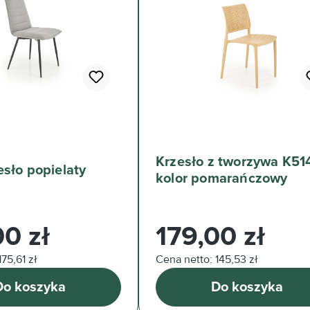
Krzesło z tworzywa K51
sło popielaty
kolor pomarańczowy
arna:
Cena regularna:
00 zł
179,00 zł
75,61 zł
Cena netto: 145,53 zł
Do koszyka
Do koszyka