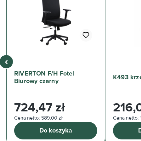
‹
RIVERTON F/H Fotel
K493 krze
Biurowy czarny
Cena regularna:
Cena regul
724,47 zł
216,
Cena netto: 589,00 zł
Cena netto: 1
Do koszyka