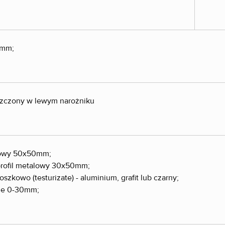
 mm;
zczony w lewym narożniku
atowy 50x50mm;
profil metalowy 30x50mm;
szkowo (testurizate) - aluminium, grafit lub czarny;
sie 0-30mm;