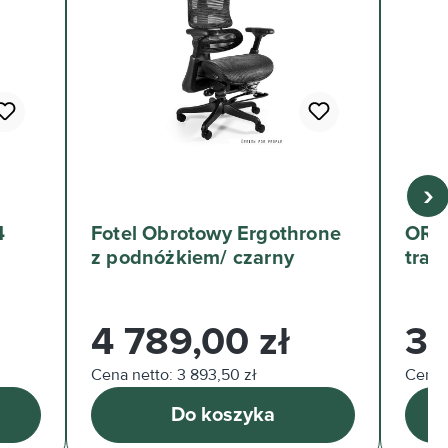
›
4
Fotel Obrotowy Ergothrone
OREO
z podnóżkiem/ czarny
traw
Cena regularna:
Cena 
4 789,00 zł
35
Cena netto: 3 893,50 zł
Cena n
Do koszyka