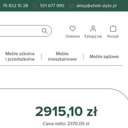
76 832 10 28
501 677 990
sklep@efekt-style.pl
Masz 0 przedmioty na liś
Koszy
Ulubione
Zaloguj się
Koszyk
Meble szkolne
Meble
Meble sądowe
i przedszkolne
mieszkaniowe
2915,10 zł
Cena netto: 2370,00 zł