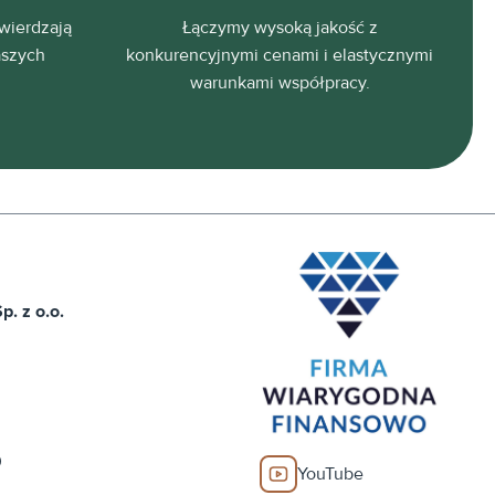
wierdzają
Łączymy wysoką jakość z
aszych
konkurencyjnymi cenami i elastycznymi
warunkami współpracy.
. z o.o.
0
YouTube