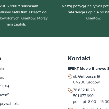
2005 roku z sukcesem
Naszą pozycję na rynku pot
liśmy setki firm. Dołącz do
referencje i opinie od n
dowolonych Klientów, którzy
Klientów.
nam zaufali.
p
Kontakt
in
EFEKT Meble Biurowe Sp
ul. Galileusza 18
się
67-200
Głogów
uj się
76 832 10 28
ować?
501 677 990
pon.–pt: 8:00 – 16:0
 prywatności