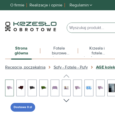
O firmie
Realizacje i opinie
Regulamin
 wyszukiwania
Przejdź do głównej nawigacji
Strona
Fotele
Krzesła i
główna
biurowe
fotele
obrotowe
konferencyjne
Recepcja, poczekalnia
Sofy - Fotele - Pufy
AGE kolek
Pomiń galerię zdjęć
Dostawa 0 zł