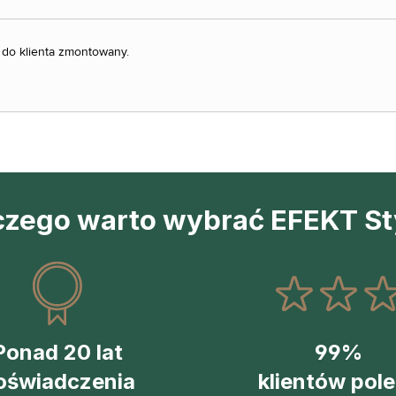
 do klienta zmontowany.
czego warto wybrać EFEKT St
Ponad 20 lat
99%
oświadczenia
klientów pol