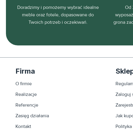
Doradzimy i pomożemy wybrać idealne
Od 
meble oraz fotele, dopasowane do
wyposaża
Twoich potrzeb i oczekiwań.
grona za
Firma
Skle
O firmie
Regulam
Realizacje
Zaloguj 
Referencje
Zarejestr
Zasięg działania
Jak kup
Kontakt
Polityka