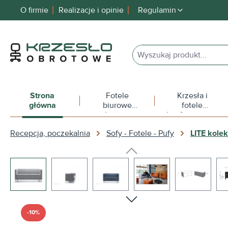
O firmie
Realizacje i opinie
Regulamin
 wyszukiwania
Przejdź do głównej nawigacji
Strona
Fotele
Krzesła i
główna
biurowe
fotele
obrotowe
konferencyjne
Recepcja, poczekalnia
Sofy - Fotele - Pufy
LITE kolek
Pomiń galerię zdjęć
-10%