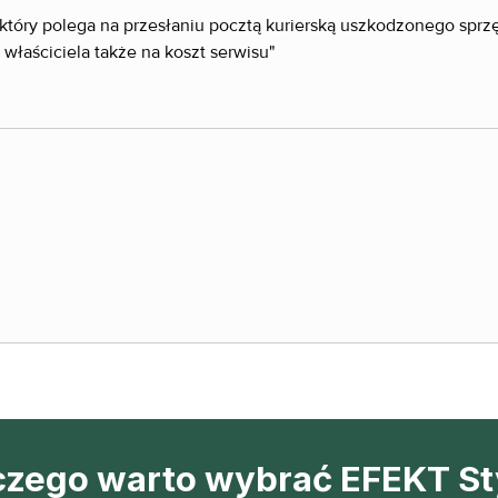
 który polega na przesłaniu pocztą kurierską uszkodzonego sprz
 właściciela także na koszt serwisu"
czego warto wybrać EFEKT St