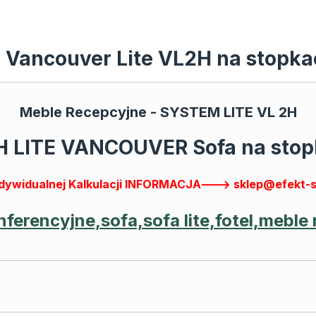
a Vancouver Lite VL2H na stopk
Meble Recepcyjne -
SYSTEM LITE VL 2H
 LITE VANCOUVER Sofa na sto
dywidualnej Kalkulacji INFORMACJA---> sklep@efekt-sty