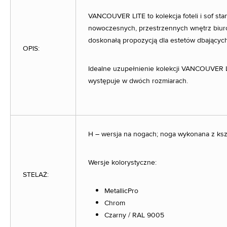
VANCOUVER LITE to kolekcja foteli i sof st
nowoczesnych, przestrzennych wnętrz biur
doskonałą propozycją dla estetów dbających
OPIS:
Idealne uzupełnienie kolekcji VANCOUVER 
występuje w dwóch rozmiarach.
H – wersja na nogach; noga wykonana z ks
Wersje kolorystyczne:
STELAŻ:
MetallicPro
Chrom
Czarny / RAL 9005