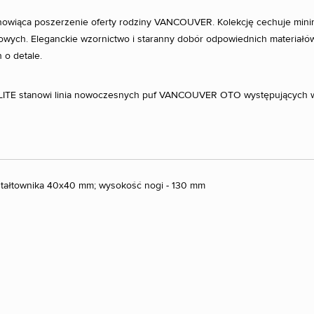
anowiąca poszerzenie oferty rodziny VANCOUVER. Kolekcję cechuje minima
owych. Eleganckie wzornictwo i staranny dobór odpowiednich materia
 o detale.
LITE stanowi linia nowoczesnych puf VANCOUVER OTO występujących w 
ztałtownika 40x40 mm; wysokość nogi - 130 mm