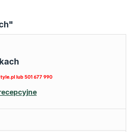
ach"
pkach
le.pl lub 501 677 990