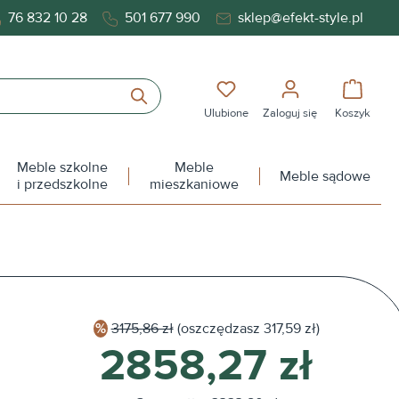
76 832 10 28
501 677 990
sklep@efekt-style.pl
Masz 0 przedmioty na liś
Koszy
Ulubione
Zaloguj się
Koszyk
Meble szkolne
Meble
Meble sądowe
i przedszkolne
mieszkaniowe
3175,86 zł
(oszczędzasz
317,59 zł)
2858,27 zł