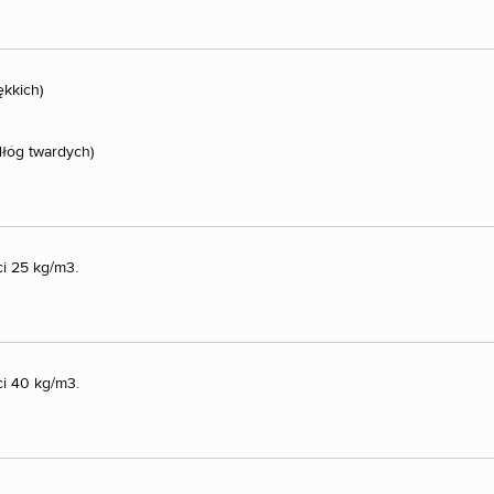
ękkich)
dłóg twardych)
ci 25 kg/m3.
ci 40 kg/m3.