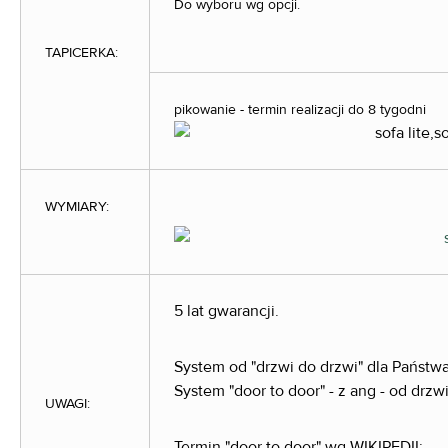
Do wyboru wg opcji.
TAPICERKA:
pikowanie - termin realizacji do 8 tygodni
WYMIARY:
5 lat gwarancji.
System od "drzwi do drzwi" dla Państw
System "door to door" - z ang - od drzw
UWAGI:
Termin "door to door" wg WIKIPEDII: