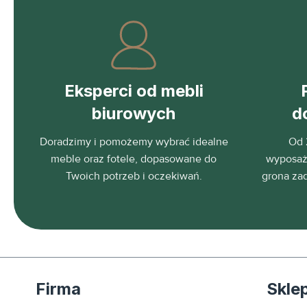
Eksperci od mebli
biurowych
d
Doradzimy i pomożemy wybrać idealne
Od 
meble oraz fotele, dopasowane do
wyposaża
Twoich potrzeb i oczekiwań.
grona za
Firma
Skle