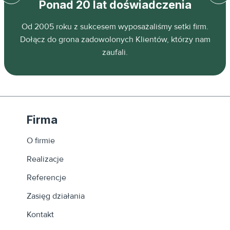
Ponad 20 lat doświadczenia
z
Od 2005 roku z sukcesem wyposażaliśmy setki firm.
ń.
Dołącz do grona zadowolonych Klientów, którzy nam
zaufali.
Firma
O firmie
Realizacje
Referencje
Zasięg działania
Kontakt