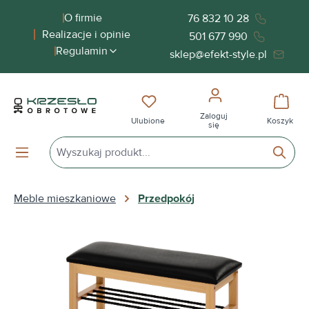
wnej zawartości
O firmie
76 832 10 28
Realizacje i opinie
501 677 990
Regulamin
sklep@efekt-style.pl
Masz 0 przedmioty na liście życ
Koszy
Zaloguj
Ulubione
Koszyk
się
Meble mieszkaniowe
Przedpokój
Pomiń galerię zdjęć