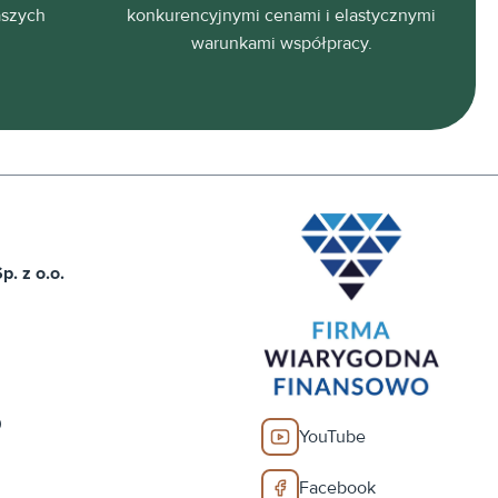
aszych
konkurencyjnymi cenami i elastycznymi
warunkami współpracy.
. z o.o.
0
YouTube
Facebook