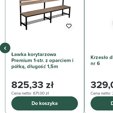
‹
Ławka korytarzowa
Krzesło d
Premium 1-str. z oparciem i
nr 6
półką, długość 1,5m
Cena regularna:
Cena regul
825,33 zł
329,
Cena netto: 671,00 zł
Cena netto: 
Do koszyka