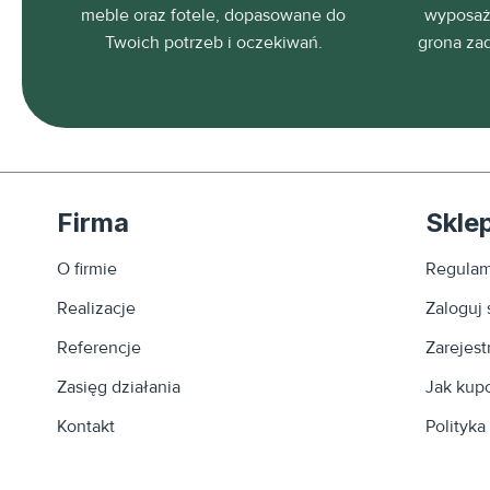
meble oraz fotele, dopasowane do
wyposaża
Twoich potrzeb i oczekiwań.
grona za
Firma
Skle
O firmie
Regulam
Realizacje
Zaloguj 
Referencje
Zarejestr
Zasięg działania
Jak kup
Kontakt
Polityka