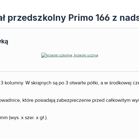
ał przedszkolny Primo 166 z na
wką
 kolumny. W skrajnych są po 3 otwarte półki, a w środkowej częśc
rowadnice, które posiadają zabezpieczenie przed całkowitym w
 (wys. x szer. x gł.).