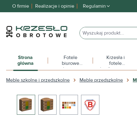
O firmie
Realizacje i opinie
Regulamin
 wyszukiwania
Przejdź do głównej nawigacji
Strona
Fotele
Krzesła i
główna
biurowe
fotele
obrotowe
konferencyjne
Meble szkolne i przedszkolne
Meble przedszkolne
M
Pomiń galerię zdjęć