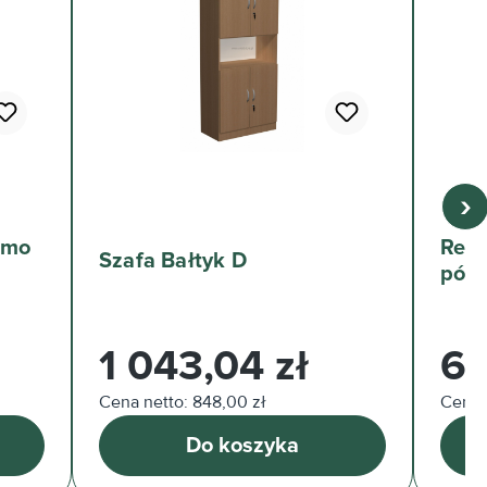
›
imo
Rega
Szafa Bałtyk D
półk
Cena regularna:
Cena 
1 043,04 zł
67
Cena netto: 848,00 zł
Cena 
Do koszyka