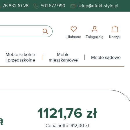
76 832 10 28
501 677 990
sklep@efekt-style.pl
Masz 0 przedmioty na liś
Koszy
Ulubione
Zaloguj się
Koszyk
Meble szkolne
Meble
Meble sądowe
i przedszkolne
mieszkaniowe
1121,76 zł
ą
Cena netto: 912,00 zł