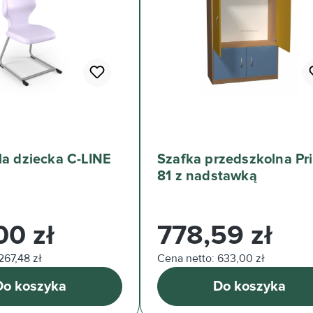
la dziecka C-LINE
Szafka przedszkolna Pr
81 z nadstawką
arna:
Cena regularna:
00 zł
778,59 zł
267,48 zł
Cena netto: 633,00 zł
Do koszyka
Do koszyka