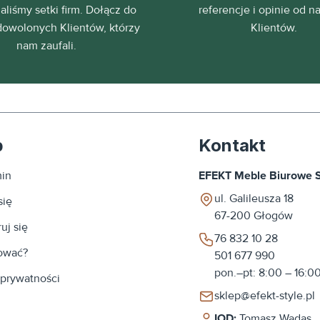
liśmy setki firm. Dołącz do
referencje i opinie od n
dowolonych Klientów, którzy
Klientów.
nam zaufali.
p
Kontakt
in
EFEKT Meble Biurowe Sp
ul. Galileusza 18
się
67-200
Głogów
uj się
76 832 10 28
ować?
501 677 990
pon.–pt: 8:00 – 16:0
 prywatności
sklep@efekt-style.pl
IOD:
Tomasz Wadas