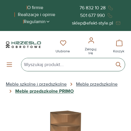
wnej zawartości
O firmie
76 832 10 28
Realizacje i opinie
501 677 990
Regulamin
sklep@efekt-style.pl
Masz 0 przedmioty na liście życ
Koszy
Zaloguj
Ulubione
Koszyk
się
Meble szkolne i przedszkolne
Meble przedszkolne
Meble przedszkolne PRIMO
Pomiń galerię zdjęć