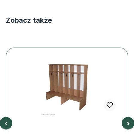
Zobacz także
‹
›