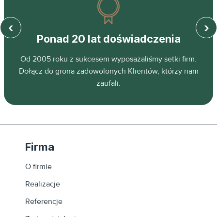
‹
›
Ponad 20 lat doświadczenia
z
Od 2005 roku z sukcesem wyposażaliśmy setki firm.
ń.
Dołącz do grona zadowolonych Klientów, którzy nam
zaufali.
Firma
O firmie
Realizacje
Referencje