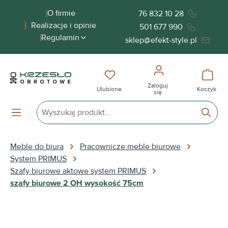
wnej zawartości
O firmie
76 832 10 28
Realizacje i opinie
501 677 990
Regulamin
sklep@efekt-style.pl
Masz 0 przedmioty na liście życ
Koszy
Zaloguj
Ulubione
Koszyk
się
Meble do biura
Pracownicze meble biurowe
System PRIMUS
Szafy biurowe aktowe system PRIMUS
szafy biurowe 2 OH wysokość 75cm
Pomiń galerię zdjęć