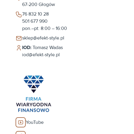
67-200
Głogów
76 832 10 28
501 677 990
pon.–pt: 8:00 – 16:00
sklep@efekt-style.pl
IOD:
Tomasz Wadas
iod@efekt-style.pl
YouTube