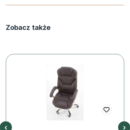
Zobacz także
‹
›