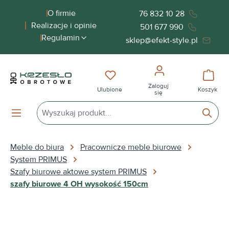
wnej zawartości
O firmie
76 832 10 28
Realizacje i opinie
501 677 990
Regulamin
sklep@efekt-style.pl
Masz 0 przedmioty na liście życ
Koszy
Zaloguj
Ulubione
Koszyk
się
Meble do biura
Pracownicze meble biurowe
System PRIMUS
Szafy biurowe aktowe system PRIMUS
szafy biurowe 4 OH wysokość 150cm
Pomiń galerię zdjęć