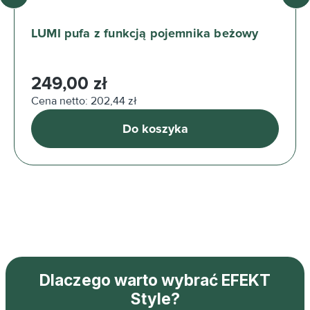
LUMI pufa z funkcją pojemnika beżowy
Cena regularna:
249,00 zł
Cena netto: 202,44 zł
Do koszyka
Dlaczego warto wybrać EFEKT
Style?