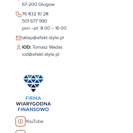
67-200
Głogów
76 832 10 28
501 677 990
pon.–pt: 8:00 – 16:00
sklep@efekt-style.pl
IOD:
Tomasz Wadas
iod@efekt-style.pl
YouTube