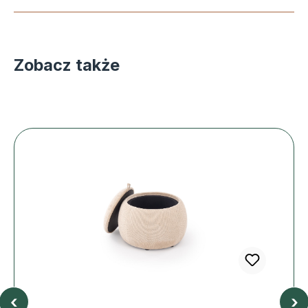
Zobacz także
‹
›